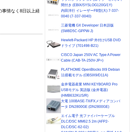
間付き (EBIX/SYSLOG120G/1Y)
内田洋行 イレーザーFB型(大) 7-337-
の事情なく8日以上経
0040 (7-337-0040)
三菱電機 GX Developer 日本語版
(SW8D5C-GPPW-J)
Hewlett-Packard HP 外付けUSB DVD
ドライブ (701498-B21)
CISCO Japan 250V AC Type A Power
Cable (CAB-TA-250V-JP=)
PLAT'HOME OpenBlocks IX9 Debian
11搭載モデル (OBSIX9/D11A)
金井電器産業 MINI KEYBOARD Pro
USBモデル 英語版 (金井電器)
(HMB632KUS/R)
大電 100BASE-TX/FXメディアコンバ
ータ DN2800GE (DN2800GE)
エイム電子 光ファイバーケーブル
DLC/DSC MM62.5 2m (AFP2-
DLC/DSC-62-02)