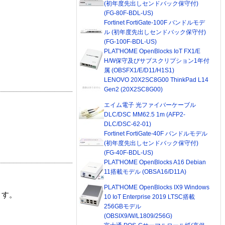
(初年度先出しセンドバック保守付)
(FG-80F-BDL-US)
Fortinet FortiGate-100F バンドルモデ
ル (初年度先出しセンドバック保守付)
(FG-100F-BDL-US)
PLAT'HOME OpenBlocks IoT FX1/E
H/W保守及びサブスクリプション1年付
属 (OBSFX1/E/D11/H1S1)
LENOVO 20X2SC8G00 ThinkPad L14
Gen2 (20X2SC8G00)
エイム電子 光ファイバーケーブル
DLC/DSC MM62.5 1m (AFP2-
DLC/DSC-62-01)
Fortinet FortiGate-40F バンドルモデル
(初年度先出しセンドバック保守付)
(FG-40F-BDL-US)
PLAT'HOME OpenBlocks A16 Debian
11搭載モデル (OBSA16/D11A)
PLAT'HOME OpenBlocks IX9 Windows
ます。
10 IoT Enterprise 2019 LTSC搭載
256GBモデル
(OBSIX9/W/L1809/256G)