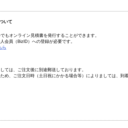
ついて
つでもオンライン見積書を発行することができます。
会員（BizID）への登録が必要です。
ちら
ましては、ご注文後に別途郵送しております。
のため、ご注文日時（土日祝にかかる場合等）によりましては、到