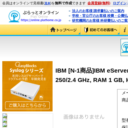
会員はオンラインで見積書(
)を
無料で作成
できます
会員登録(無料)
ログイン
見本
法人のお客様 請求書払いのご案内
学校・官公庁のお客様 校費・公費
研究機関のお客様 科研費払いのご案
IBM [N-1商品]IBM eServer 
250/2.4 GHz, RAM 1 GB, 
メ
商
型
保