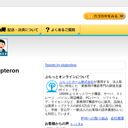
Tweets by platonline
Opteron
ぷらっとオンラインについて
ぷらっとホーム株式会社
が運用する、法人取
引に特化した「業務用IT機器専門の調達支援
サイト」です。
1999年よりネットワーク機器、サーバ、スト
レージ、パソコン周辺機器、PCパーツ、ソフトウェ
ア、ライセンスなど、業務用IT機器中心に販売。品揃え
は業界トップクラスの約5.5万点です。法人取引に特化
し、学校・官公庁・一般法人のお客様の請求書後払いに
も対応しています。
IPv6への取り組み
会社概要
お客様からの声
もっと見る