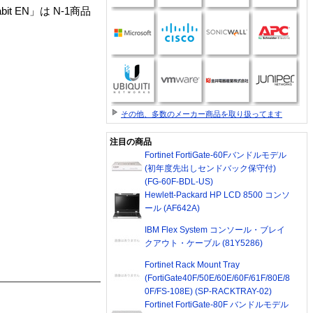
Gigabit EN」は N-1商品
その他、多数のメーカー商品を取り扱ってます
注目の商品
Fortinet FortiGate-60Fバンドルモデル
(初年度先出しセンドバック保守付)
(FG-60F-BDL-US)
Hewlett-Packard HP LCD 8500 コンソ
ール (AF642A)
IBM Flex System コンソール・ブレイ
クアウト・ケーブル (81Y5286)
Fortinet Rack Mount Tray
(FortiGate40F/50E/60E/60F/61F/80E/8
0F/FS-108E) (SP-RACKTRAY-02)
Fortinet FortiGate-80F バンドルモデル