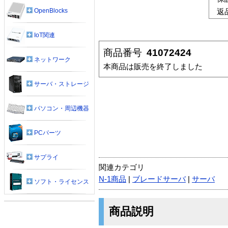
OpenBlocks
返
IoT関連
商品番号
41072424
ネットワーク
本商品は販売を終了しました
サーバ・ストレージ
パソコン・周辺機器
PCパーツ
サプライ
関連カテゴリ
N-1商品
|
ブレードサーバ
|
サーバ
ソフト・ライセンス
商品説明