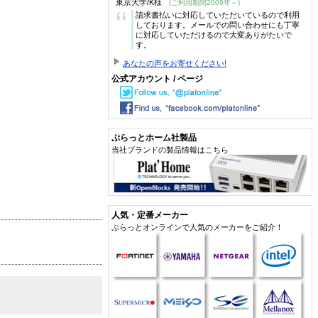
東京大学/K様
(ご利用期間2009年～)
“
請求書払いに対応していただいているので利用
しております。メールでの問い合わせにも丁寧
に対応していただけるので大変ありがたいで
す。
あなたの声をお寄せください!
公式アカウント / ページ
ぷらっとホーム社製品
当社ブランドの製品情報はこちら
人気・定番メーカー
ぷらっとオンラインで人気のメーカーをご紹介！