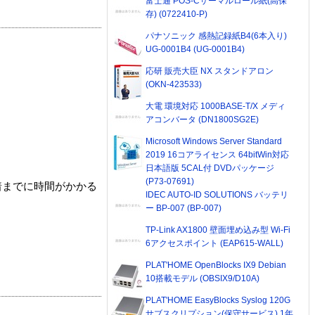
富士通 POS-Cサーマルロール紙(高保
存) (0722410-P)
パナソニック 感熱記録紙B4(6本入り)
UG-0001B4 (UG-0001B4)
応研 販売大臣 NX スタンドアロン
(OKN-423533)
大電 環境対応 1000BASE-T/X メディ
アコンバータ (DN1800SG2E)
Microsoft Windows Server Standard
2019 16コアライセンス 64bitWin対応
日本語版 5CAL付 DVDパッケージ
(P73-07691)
着までに時間がかかる
IDEC AUTO-ID SOLUTIONS バッテリ
ー BP-007 (BP-007)
TP-Link AX1800 壁面埋め込み型 Wi-Fi
6アクセスポイント (EAP615-WALL)
PLAT'HOME OpenBlocks IX9 Debian
10搭載モデル (OBSIX9/D10A)
PLAT'HOME EasyBlocks Syslog 120G
サブスクリプション(保守サービス) 1年