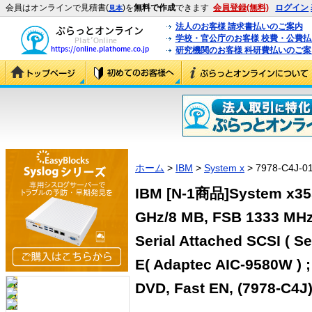
会員はオンラインで見積書(
)を
無料で作成
できます
会員登録(無料)
ログイン
見本
法人のお客様 請求書払いのご案内
学校・官公庁のお客様 校費・公費
研究機関のお客様 科研費払いのご案
ホーム
>
IBM
>
System x
> 7978-C4J-0
IBM [N-1商品]System x355
GHz/8 MB, FSB 1333 MHz
Serial Attached SCSI ( Se
E( Adaptec AIC-9580W ) ;
DVD, Fast EN, (7978-C4J