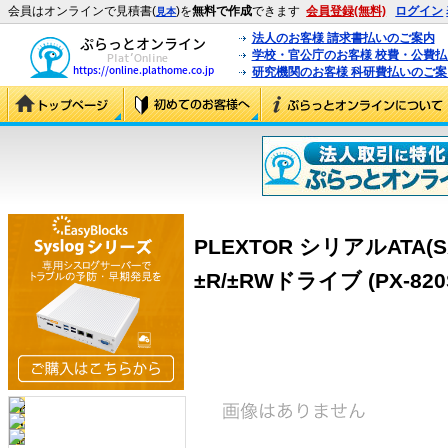
会員はオンラインで見積書(
)を
無料で作成
できます
会員登録(無料)
ログイン
見本
法人のお客様 請求書払いのご案内
学校・官公庁のお客様 校費・公費
研究機関のお客様 科研費払いのご案
PLEXTOR シリアルATA(
±R/±RWドライブ (PX-820