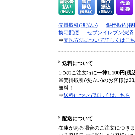
売掛取引(後払い)
｜
銀行振込(後
換宅配便
｜
セブンイレブン決済
⇒
支払方法について詳しくはこ
送料について
1つのご注文毎に
一律1,100円(税
※売掛取引(後払い)のお客様は33
無料！
⇒
送料について詳しくはこちら
配送について
在庫がある場合のご注文につき