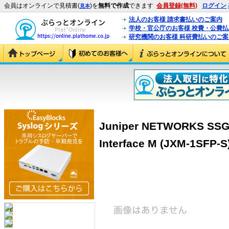
会員はオンラインで見積書(
)を
無料で作成
できます
会員登録(無料)
ログイン
見本
法人のお客様 請求書払いのご案内
学校・官公庁のお客様 校費・公費
研究機関のお客様 科研費払いのご案
Juniper NETWORKS SSG2
Interface M (JXM-1SFP-S