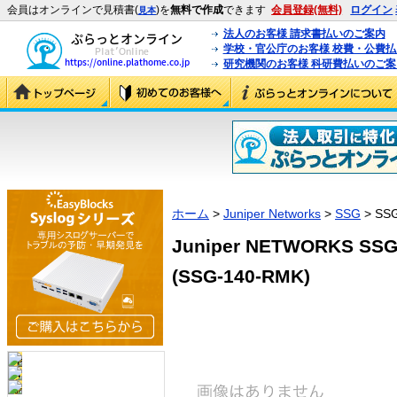
会員はオンラインで見積書(
)を
無料で作成
できます
会員登録(無料)
ログイン
見本
法人のお客様 請求書払いのご案内
学校・官公庁のお客様 校費・公費
研究機関のお客様 科研費払いのご案
ホーム
>
Juniper Networks
>
SSG
> SS
Juniper NETWORKS
(SSG-140-RMK)