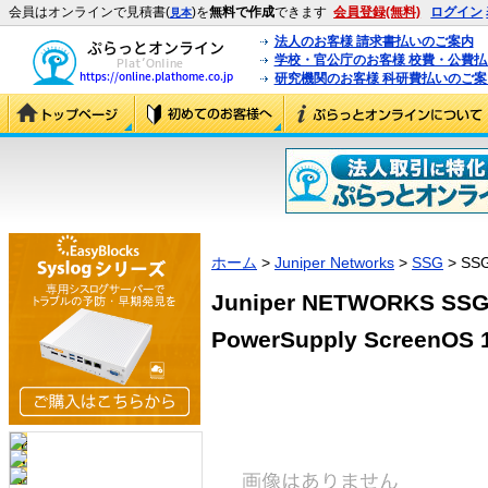
会員はオンラインで見積書(
)を
無料で作成
できます
会員登録(無料)
ログイン
見本
法人のお客様 請求書払いのご案内
学校・官公庁のお客様 校費・公費
研究機関のお客様 科研費払いのご案
ホーム
>
Juniper Networks
>
SSG
> SS
Juniper NETWORKS SSG3
PowerSupply ScreenOS 