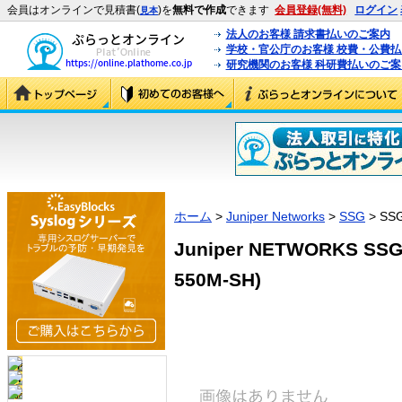
会員はオンラインで見積書(
)を
無料で作成
できます
会員登録(無料)
ログイン
見本
法人のお客様 請求書払いのご案内
学校・官公庁のお客様 校費・公費
研究機関のお客様 科研費払いのご案
ホーム
>
Juniper Networks
>
SSG
> SS
Juniper NETWORKS SSG
550M-SH)