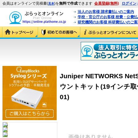
会員はオンラインで見積書(
)を
無料で作成
できます
会員登録(無料)
ログイン
見本
法人のお客様 請求書払いのご案内
学校・官公庁のお客様 校費・公費
研究機関のお客様 科研費払いのご案
Juniper NETWORKS Net
ウントキット(19インチ取付金具)
01)