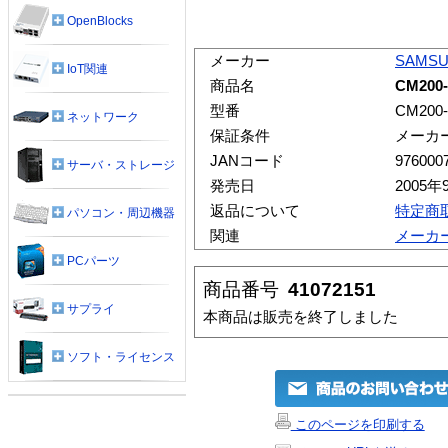
OpenBlocks
メーカー
SAMS
IoT関連
商品名
CM20
型番
CM200
ネットワーク
保証条件
メーカ
JANコード
976000
サーバ・ストレージ
発売日
2005年
返品について
特定商
パソコン・周辺機器
関連
メーカ
PCパーツ
商品番号
41072151
サプライ
本商品は販売を終了しました
ソフト・ライセンス
このページを印刷する