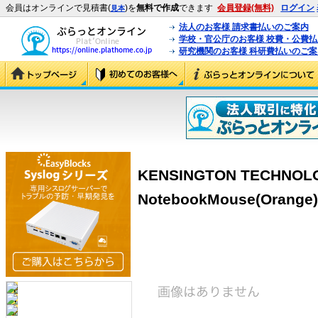
会員はオンラインで見積書(
)を
無料で作成
できます
会員登録(無料)
ログイン
見本
法人のお客様 請求書払いのご案内
学校・官公庁のお客様 校費・公費
研究機関のお客様 科研費払いのご案
KENSINGTON TECHNOLOG
NotebookMouse(Orange)