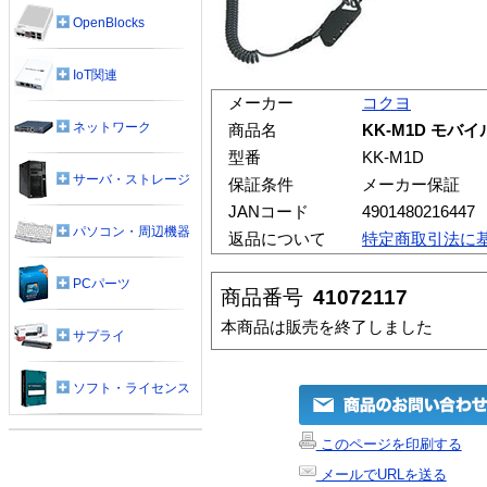
OpenBlocks
IoT関連
メーカー
コクヨ
ネットワーク
商品名
KK-M1D モバ
型番
KK-M1D
サーバ・ストレージ
保証条件
メーカー保証
JANコード
4901480216447
パソコン・周辺機器
返品について
特定商取引法に
PCパーツ
商品番号
41072117
本商品は販売を終了しました
サプライ
ソフト・ライセンス
このページを印刷する
メールでURLを送る