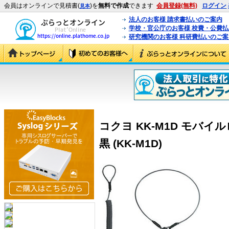
会員はオンラインで見積書(
)を
無料で作成
できます
会員登録(無料)
ログイン
見本
法人のお客様 請求書払いのご案内
学校・官公庁のお客様 校費・公費
研究機関のお客様 科研費払いのご案
コクヨ KK-M1D モバイ
黒 (KK-M1D)