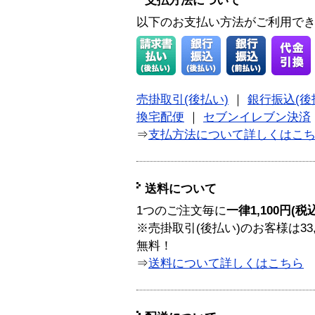
支払方法について
以下のお支払い方法がご利用で
売掛取引(後払い)
｜
銀行振込(後
換宅配便
｜
セブンイレブン決済
⇒
支払方法について詳しくはこ
送料について
1つのご注文毎に
一律1,100円(税
※売掛取引(後払い)のお客様は33
無料！
⇒
送料について詳しくはこちら