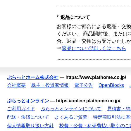
返品について
お客様のご都合による返品・交
ください。 商品開封後、または
合、返品・交換はお受けいたし
⇒
返品について詳しくはこちら
ぷらっとホーム株式会社
—
https://www.plathome.co.jp/
会社概要
株主・投資家情報
電子公告
OpenBlocks
ぷらっとオンライン
—
https://online.plathome.co.jp/
ご利用ガイド
ぷらっとオンラインについて
見積書・納
配送・決済について
よくあるご質問
特定商取引法に基
個人情報取り扱い方針
校費・公費・科研費払い取引のご