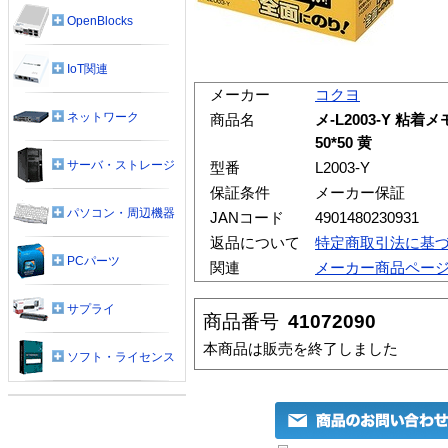
OpenBlocks
IoT関連
メーカー
コクヨ
ネットワーク
商品名
メ-L2003-Y 粘
50*50 黄
サーバ・ストレージ
型番
L2003-Y
保証条件
メーカー保証
パソコン・周辺機器
JANコード
4901480230931
返品について
特定商取引法に基
PCパーツ
関連
メーカー商品ペー
サプライ
商品番号
41072090
本商品は販売を終了しました
ソフト・ライセンス