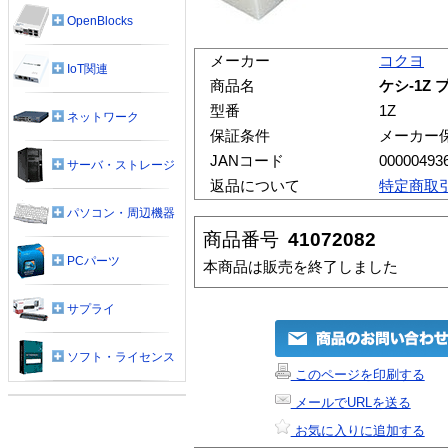
OpenBlocks
メーカー
コクヨ
IoT関連
商品名
ケシ-1Z
型番
1Z
ネットワーク
保証条件
メーカー
JANコード
00000493
サーバ・ストレージ
返品について
特定商取
パソコン・周辺機器
商品番号
41072082
PCパーツ
本商品は販売を終了しました
サプライ
ソフト・ライセンス
このページを印刷する
メールでURLを送る
お気に入りに追加する