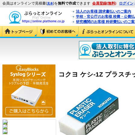
会員はオンラインで見積書(
)を
無料で作成
できます
会員登録(無料)
ログイン
見本
法人のお客様 請求書払いのご案内
学校・官公庁のお客様 校費・公費
研究機関のお客様 科研費払いのご案
コクヨ ケシ-1Z プラスチッ