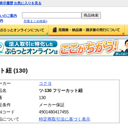
表示履歴
お気に入りを見る
払いのご案内
内
型番まとめ検索»
紐 (130)
ーカー
コクヨ
品名
ツ-130 フリーカット紐
番
130
証条件
メーカー保証
ANコード
4901480417455
品について
特定商取引法に基づく表示