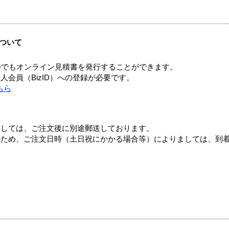
ついて
つでもオンライン見積書を発行することができます。
会員（BizID）への登録が必要です。
ちら
ましては、ご注文後に別途郵送しております。
のため、ご注文日時（土日祝にかかる場合等）によりましては、到