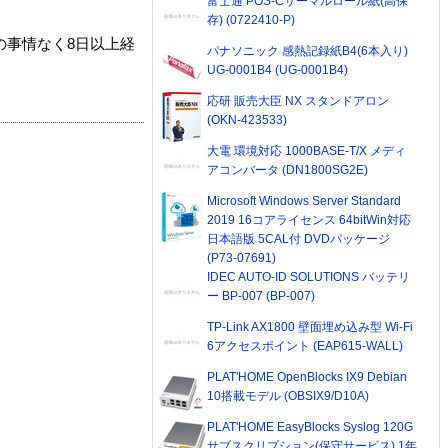
富士通 POS-Cサーマルロール紙(高保
存) (0722410-P)
の事情なく8日以上経
パナソニック 感熱記録紙B4(6本入り)
UG-0001B4 (UG-0001B4)
応研 販売大臣 NX スタンドアロン
(OKN-423533)
大電 環境対応 1000BASE-T/X メディ
アコンバータ (DN1800SG2E)
Microsoft Windows Server Standard
2019 16コアライセンス 64bitWin対応
日本語版 5CAL付 DVDパッケージ
(P73-07691)
IDEC AUTO-ID SOLUTIONS バッテリ
ー BP-007 (BP-007)
TP-Link AX1800 壁面埋め込み型 Wi-Fi
6アクセスポイント (EAP615-WALL)
PLAT'HOME OpenBlocks IX9 Debian
10搭載モデル (OBSIX9/D10A)
PLAT'HOME EasyBlocks Syslog 120G
サブスクリプション(保守サービス) 1年