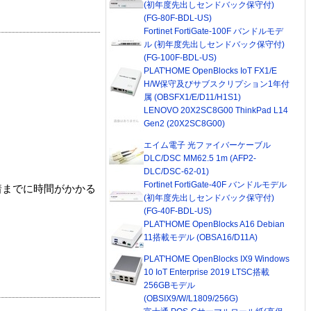
(初年度先出しセンドバック保守付)
(FG-80F-BDL-US)
Fortinet FortiGate-100F バンドルモデ
ル (初年度先出しセンドバック保守付)
(FG-100F-BDL-US)
PLAT'HOME OpenBlocks IoT FX1/E
H/W保守及びサブスクリプション1年付
属 (OBSFX1/E/D11/H1S1)
LENOVO 20X2SC8G00 ThinkPad L14
Gen2 (20X2SC8G00)
エイム電子 光ファイバーケーブル
DLC/DSC MM62.5 1m (AFP2-
DLC/DSC-62-01)
Fortinet FortiGate-40F バンドルモデル
着までに時間がかかる
(初年度先出しセンドバック保守付)
(FG-40F-BDL-US)
PLAT'HOME OpenBlocks A16 Debian
11搭載モデル (OBSA16/D11A)
PLAT'HOME OpenBlocks IX9 Windows
10 IoT Enterprise 2019 LTSC搭載
256GBモデル
(OBSIX9/W/L1809/256G)