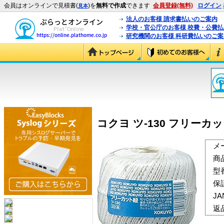
会員はオンラインで見積書(
)を
無料で作成
できます
会員登録(無料)
ログイン
見本
法人のお客様 請求書払いのご案内
学校・官公庁のお客様 校費・公費
研究機関のお客様 科研費払いのご案
コクヨ ツ-130 フリーカット
メ
商
型
保
J
返