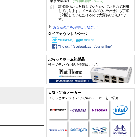
東京大学/K様
(ご利用期間2009年～)
“
請求書払いに対応していただいているので利用
しております。メールでの問い合わせにも丁寧
に対応していただけるので大変ありがたいで
す。
あなたの声をお寄せください!
公式アカウント / ページ
ぷらっとホーム社製品
当社ブランドの製品情報はこちら
人気・定番メーカー
ぷらっとオンラインで人気のメーカーをご紹介！