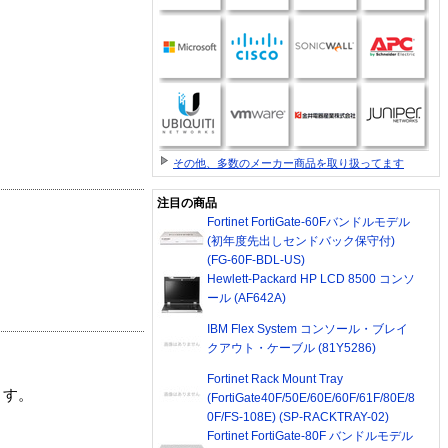
その他、多数のメーカー商品を取り扱ってます
注目の商品
Fortinet FortiGate-60Fバンドルモデル
(初年度先出しセンドバック保守付)
(FG-60F-BDL-US)
Hewlett-Packard HP LCD 8500 コンソ
ール (AF642A)
IBM Flex System コンソール・ブレイ
クアウト・ケーブル (81Y5286)
Fortinet Rack Mount Tray
ます。
(FortiGate40F/50E/60E/60F/61F/80E/8
0F/FS-108E) (SP-RACKTRAY-02)
Fortinet FortiGate-80F バンドルモデル