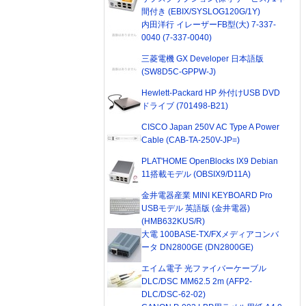
間付き (EBIX/SYSLOG120G/1Y)
内田洋行 イレーザーFB型(大) 7-337-
0040 (7-337-0040)
三菱電機 GX Developer 日本語版
(SW8D5C-GPPW-J)
Hewlett-Packard HP 外付けUSB DVD
ドライブ (701498-B21)
CISCO Japan 250V AC Type A Power
Cable (CAB-TA-250V-JP=)
PLAT'HOME OpenBlocks IX9 Debian
11搭載モデル (OBSIX9/D11A)
金井電器産業 MINI KEYBOARD Pro
USBモデル 英語版 (金井電器)
(HMB632KUS/R)
大電 100BASE-TX/FXメディアコンバ
ータ DN2800GE (DN2800GE)
エイム電子 光ファイバーケーブル
DLC/DSC MM62.5 2m (AFP2-
DLC/DSC-62-02)