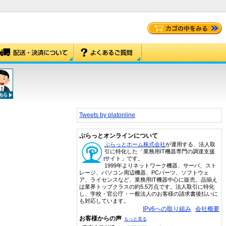
Tweets by platonline
ぷらっとオンラインについて
ぷらっとホーム株式会社
が運用する、法人取
引に特化した「業務用IT機器専門の調達支援
サイト」です。
1999年よりネットワーク機器、サーバ、スト
レージ、パソコン周辺機器、PCパーツ、ソフトウェ
ア、ライセンスなど、業務用IT機器中心に販売。品揃え
は業界トップクラスの約5.5万点です。法人取引に特化
し、学校・官公庁・一般法人のお客様の請求書後払いに
も対応しています。
IPv6への取り組み
会社概要
お客様からの声
もっと見る