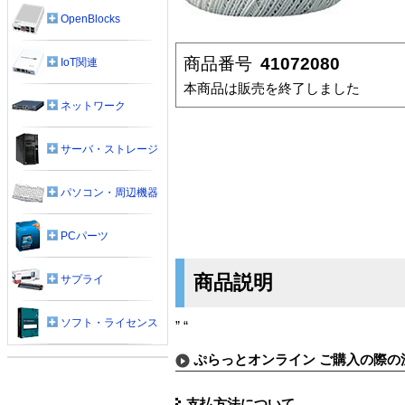
OpenBlocks
商品番号
41072080
IoT関連
本商品は販売を終了しました
ネットワーク
サーバ・ストレージ
パソコン・周辺機器
PCパーツ
商品説明
サプライ
ソフト・ライセンス
” “
ぷらっとオンライン ご購入の際の
支払方法について