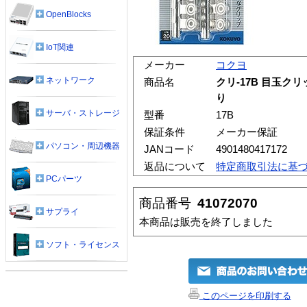
OpenBlocks
IoT関連
メーカー
コクヨ
ネットワーク
商品名
クリ-17B 目玉ク
り
サーバ・ストレージ
型番
17B
保証条件
メーカー保証
パソコン・周辺機器
JANコード
4901480417172
返品について
特定商取引法に基
PCパーツ
商品番号
41072070
サプライ
本商品は販売を終了しました
ソフト・ライセンス
このページを印刷する