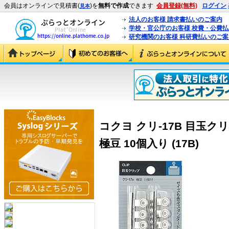
会員はオンラインで見積書(
)を
無料で作成
できます
会員登録(無料)
ログイン
見本
法人のお客様 請求書払いのご案内
学校・官公庁のお客様 校費・公費
研究機関のお客様 科研費払いのご案
コクヨ クリ-17B 目玉
極豆 10個入り (17B)