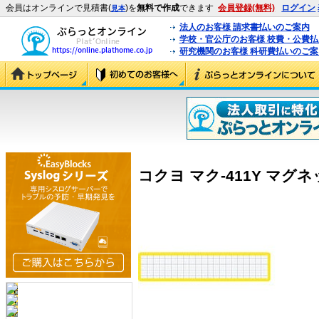
会員はオンラインで見積書(
)を
無料で作成
できます
会員登録(無料)
ログイン
見本
法人のお客様 請求書払いのご案内
学校・官公庁のお客様 校費・公費
研究機関のお客様 科研費払いのご案
コクヨ マク-411Y マグネッ