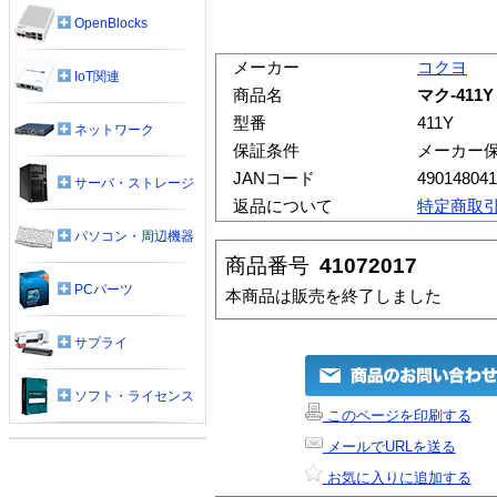
OpenBlocks
メーカー
コクヨ
IoT関連
商品名
マク-411
型番
411Y
ネットワーク
保証条件
メーカー
JANコード
490148041
サーバ・ストレージ
返品について
特定商取
パソコン・周辺機器
商品番号
41072017
PCパーツ
本商品は販売を終了しました
サプライ
ソフト・ライセンス
このページを印刷する
メールでURLを送る
お気に入りに追加する