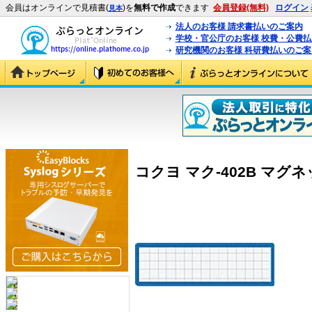
会員はオンラインで見積書(
)を
無料で作成
できます
会員登録(無料)
ログイン
見本
法人のお客様 請求書払いのご案内
学校・官公庁のお客様 校費・公費
研究機関のお客様 科研費払いのご案
コクヨ マク-402B マグネッ