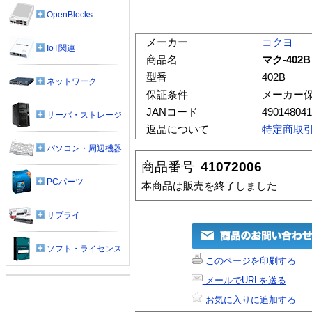
OpenBlocks
メーカー
コクヨ
IoT関連
商品名
マク-402
型番
402B
ネットワーク
保証条件
メーカー
JANコード
490148041
サーバ・ストレージ
返品について
特定商取
パソコン・周辺機器
商品番号
41072006
PCパーツ
本商品は販売を終了しました
サプライ
ソフト・ライセンス
このページを印刷する
メールでURLを送る
お気に入りに追加する