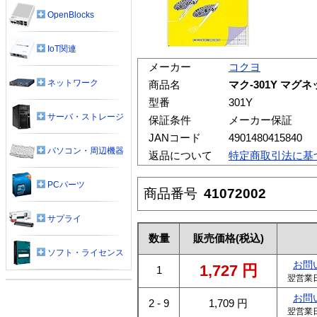
OpenBlocks
IoT関連
メーカー
コクヨ
ネットワーク
商品名
マク-301Y マグネ
型番
301Y
サーバ・ストレージ
保証条件
メーカー保証
JANコード
4901480415840
パソコン・周辺機器
返品について
特定商取引法に基
PCパーツ
商品番号
41072002
サプライ
数量
販売価格
(税込)
ソフト・ライセンス
お問
1,727
円
1
翌営業
お問
2 - 9
1,709
円
翌営業