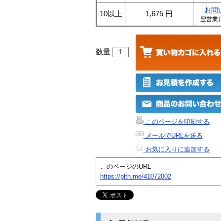
お問
10以上
1,675
円
翌営業
数量
このページを印刷する
メールでURLを送る
お気に入りに追加する
このページのURL
https://plth.me/41072002