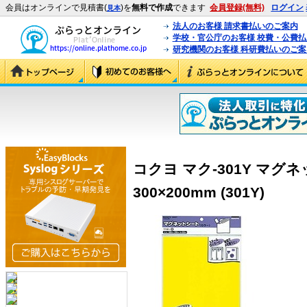
会員はオンラインで見積書(
)を
無料で作成
できます
会員登録(無料)
ログイン
見本
法人のお客様 請求書払いのご案内
学校・官公庁のお客様 校費・公費
研究機関のお客様 科研費払いのご案
コクヨ マク-301Y マグ
300×200mm (301Y)