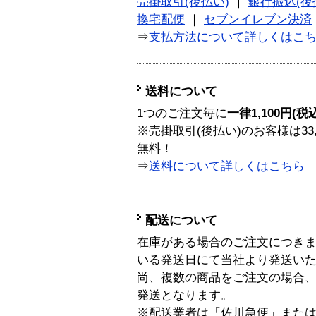
売掛取引(後払い)
｜
銀行振込(後
換宅配便
｜
セブンイレブン決済
⇒
支払方法について詳しくはこ
送料について
1つのご注文毎に
一律1,100円(税
※売掛取引(後払い)のお客様は33
無料！
⇒
送料について詳しくはこちら
配送について
在庫がある場合のご注文につき
いる発送日にて当社より発送い
尚、複数の商品をご注文の場合
発送となります。
※配送業者は「佐川急便」また