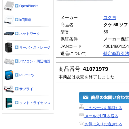
OpenBlocks
メーカー
コクヨ
IoT関連
商品名
クケ-56 ソ
型番
56
ネットワーク
保証条件
メーカー保
JANコード
49014804154
サーバ・ストレージ
返品について
特定商取引
パソコン・周辺機器
商品番号
41071979
PCパーツ
本商品は販売を終了しました
サプライ
ソフト・ライセンス
このページを印刷する
メールでURLを送る
お気に入りに追加する