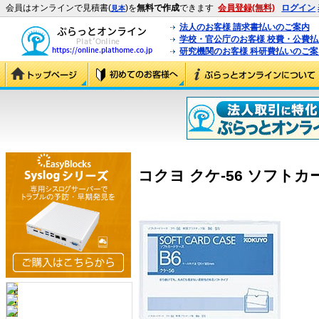
会員はオンラインで見積書(
)を
無料で作成
できます
会員登録(無料)
ログイン
見本
法人のお客様 請求書払いのご案内
学校・官公庁のお客様 校費・公費
研究機関のお客様 科研費払いのご案
コクヨ クケ-56 ソフトカード