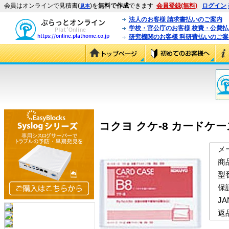
会員はオンラインで見積書(
)を
無料で作成
できます
会員登録(無料)
ログイン
見本
法人のお客様 請求書払いのご案内
学校・官公庁のお客様 校費・公費
研究機関のお客様 科研費払いのご案
コクヨ クケ-8 カードケース(
メ
商
型
保
J
返