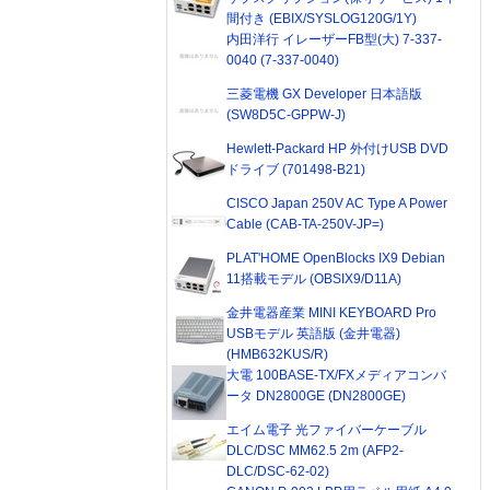
間付き (EBIX/SYSLOG120G/1Y)
内田洋行 イレーザーFB型(大) 7-337-
0040 (7-337-0040)
三菱電機 GX Developer 日本語版
(SW8D5C-GPPW-J)
Hewlett-Packard HP 外付けUSB DVD
ドライブ (701498-B21)
CISCO Japan 250V AC Type A Power
Cable (CAB-TA-250V-JP=)
PLAT'HOME OpenBlocks IX9 Debian
11搭載モデル (OBSIX9/D11A)
金井電器産業 MINI KEYBOARD Pro
USBモデル 英語版 (金井電器)
(HMB632KUS/R)
大電 100BASE-TX/FXメディアコンバ
ータ DN2800GE (DN2800GE)
エイム電子 光ファイバーケーブル
DLC/DSC MM62.5 2m (AFP2-
DLC/DSC-62-02)