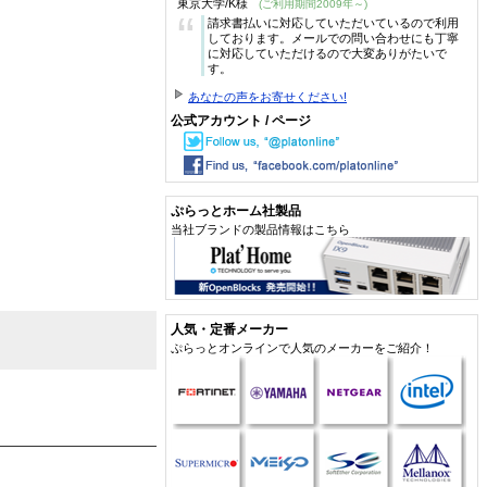
東京大学/K様
(ご利用期間2009年～)
“
請求書払いに対応していただいているので利用
しております。メールでの問い合わせにも丁寧
に対応していただけるので大変ありがたいで
す。
あなたの声をお寄せください!
公式アカウント / ページ
ぷらっとホーム社製品
当社ブランドの製品情報はこちら
人気・定番メーカー
ぷらっとオンラインで人気のメーカーをご紹介！