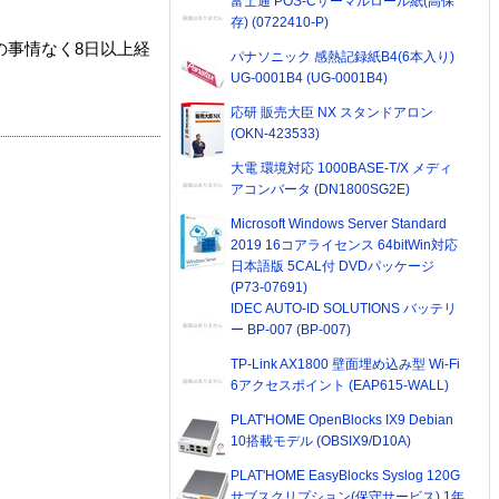
富士通 POS-Cサーマルロール紙(高保
存) (0722410-P)
の事情なく8日以上経
パナソニック 感熱記録紙B4(6本入り)
UG-0001B4 (UG-0001B4)
応研 販売大臣 NX スタンドアロン
(OKN-423533)
大電 環境対応 1000BASE-T/X メディ
アコンバータ (DN1800SG2E)
Microsoft Windows Server Standard
2019 16コアライセンス 64bitWin対応
日本語版 5CAL付 DVDパッケージ
(P73-07691)
IDEC AUTO-ID SOLUTIONS バッテリ
ー BP-007 (BP-007)
TP-Link AX1800 壁面埋め込み型 Wi-Fi
6アクセスポイント (EAP615-WALL)
PLAT'HOME OpenBlocks IX9 Debian
10搭載モデル (OBSIX9/D10A)
PLAT'HOME EasyBlocks Syslog 120G
サブスクリプション(保守サービス) 1年