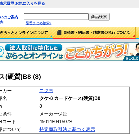
表示履歴
お気に入りを見る
払いのご案内
内
型番まとめ検索»
硬質)B8 (8)
ーカー
コクヨ
品名
クケ-8 カードケース(硬質)B8
番
8
証条件
メーカー保証
ANコード
4901480415079
品について
特定商取引法に基づく表示