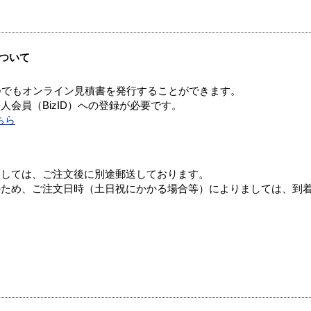
ついて
つでもオンライン見積書を発行することができます。
会員（BizID）への登録が必要です。
ちら
ましては、ご注文後に別途郵送しております。
のため、ご注文日時（土日祝にかかる場合等）によりましては、到