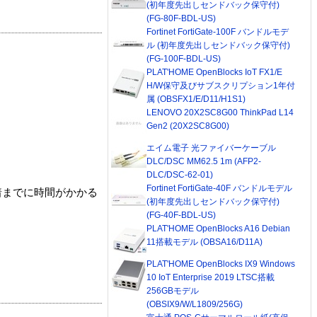
(初年度先出しセンドバック保守付)
(FG-80F-BDL-US)
Fortinet FortiGate-100F バンドルモデ
ル (初年度先出しセンドバック保守付)
(FG-100F-BDL-US)
PLAT'HOME OpenBlocks IoT FX1/E
H/W保守及びサブスクリプション1年付
属 (OBSFX1/E/D11/H1S1)
LENOVO 20X2SC8G00 ThinkPad L14
Gen2 (20X2SC8G00)
エイム電子 光ファイバーケーブル
DLC/DSC MM62.5 1m (AFP2-
DLC/DSC-62-01)
Fortinet FortiGate-40F バンドルモデル
着までに時間がかかる
(初年度先出しセンドバック保守付)
(FG-40F-BDL-US)
PLAT'HOME OpenBlocks A16 Debian
11搭載モデル (OBSA16/D11A)
PLAT'HOME OpenBlocks IX9 Windows
10 IoT Enterprise 2019 LTSC搭載
256GBモデル
(OBSIX9/W/L1809/256G)