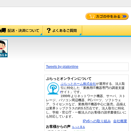
Tweets by platonline
ぷらっとオンラインについて
ぷらっとホーム株式会社
が運用する、法人取
引に特化した「業務用IT機器専門の調達支援
サイト」です。
1999年よりネットワーク機器、サーバ、スト
レージ、パソコン周辺機器、PCパーツ、ソフトウェ
ア、ライセンスなど、業務用IT機器中心に販売。品揃え
は業界トップクラスの約5.5万点です。法人取引に特化
し、学校・官公庁・一般法人のお客様の請求書後払いに
も対応しています。
IPv6への取り組み
会社概要
お客様からの声
もっと見る