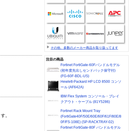
その他、多数のメーカー商品を取り扱ってます
注目の商品
Fortinet FortiGate-60Fバンドルモデル
(初年度先出しセンドバック保守付)
(FG-60F-BDL-US)
Hewlett-Packard HP LCD 8500 コンソ
ール (AF642A)
IBM Flex System コンソール・ブレイ
クアウト・ケーブル (81Y5286)
Fortinet Rack Mount Tray
ます。
(FortiGate40F/50E/60E/60F/61F/80E/8
0F/FS-108E) (SP-RACKTRAY-02)
Fortinet FortiGate-80F バンドルモデル