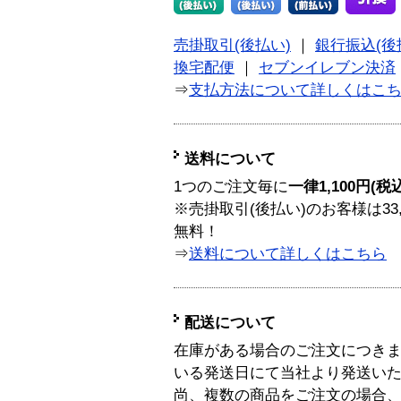
売掛取引(後払い)
｜
銀行振込(後
換宅配便
｜
セブンイレブン決済
⇒
支払方法について詳しくはこ
送料について
1つのご注文毎に
一律1,100円(税
※売掛取引(後払い)のお客様は33
無料！
⇒
送料について詳しくはこちら
配送について
在庫がある場合のご注文につき
いる発送日にて当社より発送い
尚、複数の商品をご注文の場合