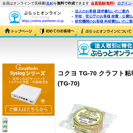
会員はオンラインで見積書(
)を
無料で作成
できます
会員登録(無料)
ログイン
見本
法人のお客様 請求書払いのご案内
学校・官公庁のお客様 校費・公費
研究機関のお客様 科研費払いのご案
コクヨ TG-70 クラフト
(TG-70)