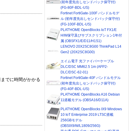
(初年度先出しセンドバック保守付)
(FG-80F-BDL-US)
Fortinet FortiGate-100F バンドルモデ
ル (初年度先出しセンドバック保守付)
(FG-100F-BDL-US)
PLAT'HOME OpenBlocks IoT FX1/E
H/W保守及びサブスクリプション1年付
属 (OBSFX1/E/D11/H1S1)
LENOVO 20X2SC8G00 ThinkPad L14
Gen2 (20X2SC8G00)
エイム電子 光ファイバーケーブル
DLC/DSC MM62.5 1m (AFP2-
DLC/DSC-62-01)
Fortinet FortiGate-40F バンドルモデル
着までに時間がかかる
(初年度先出しセンドバック保守付)
(FG-40F-BDL-US)
PLAT'HOME OpenBlocks A16 Debian
11搭載モデル (OBSA16/D11A)
PLAT'HOME OpenBlocks IX9 Windows
10 IoT Enterprise 2019 LTSC搭載
256GBモデル
(OBSIX9/W/L1809/256G)