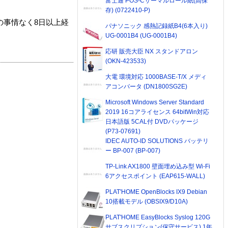
富士通 POS-Cサーマルロール紙(高保
存) (0722410-P)
の事情なく8日以上経
パナソニック 感熱記録紙B4(6本入り)
UG-0001B4 (UG-0001B4)
応研 販売大臣 NX スタンドアロン
(OKN-423533)
大電 環境対応 1000BASE-T/X メディ
アコンバータ (DN1800SG2E)
Microsoft Windows Server Standard
2019 16コアライセンス 64bitWin対応
日本語版 5CAL付 DVDパッケージ
(P73-07691)
IDEC AUTO-ID SOLUTIONS バッテリ
ー BP-007 (BP-007)
TP-Link AX1800 壁面埋め込み型 Wi-Fi
6アクセスポイント (EAP615-WALL)
PLAT'HOME OpenBlocks IX9 Debian
10搭載モデル (OBSIX9/D10A)
PLAT'HOME EasyBlocks Syslog 120G
サブスクリプション(保守サービス) 1年