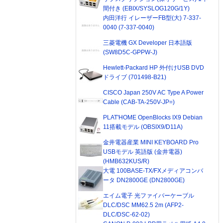
間付き (EBIX/SYSLOG120G/1Y)
内田洋行 イレーザーFB型(大) 7-337-
0040 (7-337-0040)
三菱電機 GX Developer 日本語版
(SW8D5C-GPPW-J)
Hewlett-Packard HP 外付けUSB DVD
ドライブ (701498-B21)
CISCO Japan 250V AC Type A Power
Cable (CAB-TA-250V-JP=)
PLAT'HOME OpenBlocks IX9 Debian
11搭載モデル (OBSIX9/D11A)
金井電器産業 MINI KEYBOARD Pro
USBモデル 英語版 (金井電器)
(HMB632KUS/R)
大電 100BASE-TX/FXメディアコンバ
ータ DN2800GE (DN2800GE)
エイム電子 光ファイバーケーブル
DLC/DSC MM62.5 2m (AFP2-
DLC/DSC-62-02)