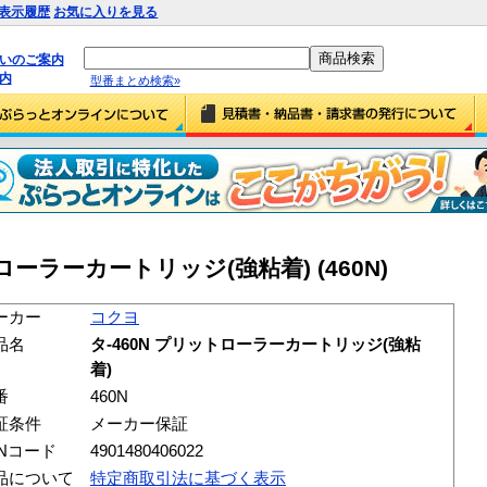
表示履歴
お気に入りを見る
払いのご案内
内
型番まとめ検索»
ローラーカートリッジ(強粘着) (460N)
ーカー
コクヨ
品名
タ-460N プリットローラーカートリッジ(強粘
着)
番
460N
証条件
メーカー保証
ANコード
4901480406022
品について
特定商取引法に基づく表示