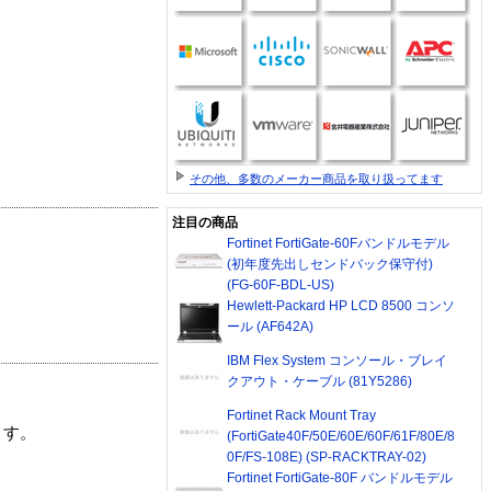
その他、多数のメーカー商品を取り扱ってます
注目の商品
Fortinet FortiGate-60Fバンドルモデル
(初年度先出しセンドバック保守付)
(FG-60F-BDL-US)
Hewlett-Packard HP LCD 8500 コンソ
ール (AF642A)
IBM Flex System コンソール・ブレイ
クアウト・ケーブル (81Y5286)
Fortinet Rack Mount Tray
ます。
(FortiGate40F/50E/60E/60F/61F/80E/8
0F/FS-108E) (SP-RACKTRAY-02)
Fortinet FortiGate-80F バンドルモデル