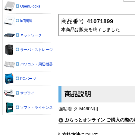
OpenBlocks
商品番号
41071899
IoT関連
本商品は販売を終了しました
ネットワーク
サーバ・ストレージ
パソコン・周辺機器
PCパーツ
商品説明
サプライ
ソフト・ライセンス
強粘着 タ-M460N用
ぷらっとオンライン ご購入の際の
支払方法について