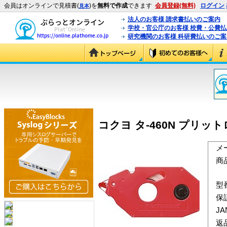
会員はオンラインで見積書(
)を
無料で作成
できます
会員登録(無料)
ログイン
見本
法人のお客様 請求書払いのご案内
学校・官公庁のお客様 校費・公費
研究機関のお客様 科研費払いのご案
コクヨ タ-460N プリット
メ
商
型
保
J
返