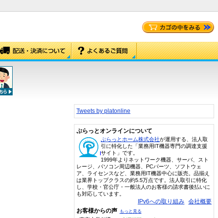
Tweets by platonline
ぷらっとオンラインについて
ぷらっとホーム株式会社
が運用する、法人取
引に特化した「業務用IT機器専門の調達支援
サイト」です。
1999年よりネットワーク機器、サーバ、スト
レージ、パソコン周辺機器、PCパーツ、ソフトウェ
ア、ライセンスなど、業務用IT機器中心に販売。品揃え
は業界トップクラスの約5.5万点です。法人取引に特化
し、学校・官公庁・一般法人のお客様の請求書後払いに
も対応しています。
IPv6への取り組み
会社概要
お客様からの声
もっと見る