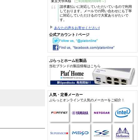
東京大学/K様
(ご利用期間2009年～)
“
請求書払いに対応していただいているので利用
しております。メールでの問い合わせにも丁寧
に対応していただけるので大変ありがたいで
す。
あなたの声をお寄せください!
公式アカウント / ページ
ぷらっとホーム社製品
当社ブランドの製品情報はこちら
人気・定番メーカー
ぷらっとオンラインで人気のメーカーをご紹介！