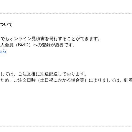
ついて
つでもオンライン見積書を発行することができます。
会員（BizID）への登録が必要です。
ちら
ましては、ご注文後に別途郵送しております。
のため、ご注文日時（土日祝にかかる場合等）によりましては、到