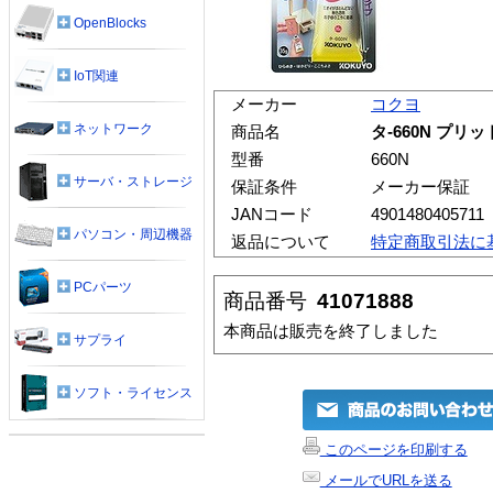
OpenBlocks
IoT関連
メーカー
コクヨ
ネットワーク
商品名
タ-660N プリ
型番
660N
サーバ・ストレージ
保証条件
メーカー保証
JANコード
4901480405711
パソコン・周辺機器
返品について
特定商取引法に
PCパーツ
商品番号
41071888
本商品は販売を終了しました
サプライ
ソフト・ライセンス
このページを印刷する
メールでURLを送る