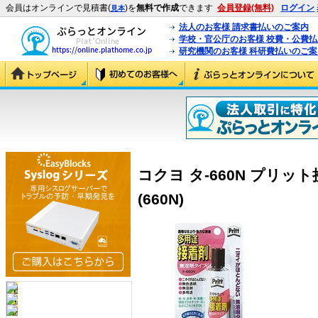
会員はオンラインで見積書(
)を
無料で作成
できます
会員登録(無料)
ログイン
見本
法人のお客様 請求書払いのご案内
学校・官公庁のお客様 校費・公費
研究機関のお客様 科研費払いのご案
コクヨ タ-660N プリッ
(660N)