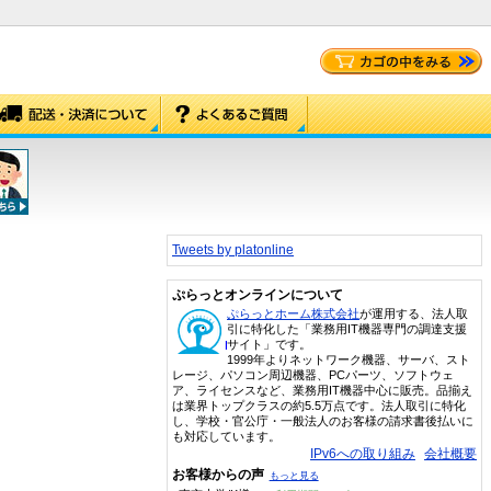
Tweets by platonline
ぷらっとオンラインについて
ぷらっとホーム株式会社
が運用する、法人取
引に特化した「業務用IT機器専門の調達支援
サイト」です。
1999年よりネットワーク機器、サーバ、スト
レージ、パソコン周辺機器、PCパーツ、ソフトウェ
ア、ライセンスなど、業務用IT機器中心に販売。品揃え
は業界トップクラスの約5.5万点です。法人取引に特化
し、学校・官公庁・一般法人のお客様の請求書後払いに
も対応しています。
IPv6への取り組み
会社概要
お客様からの声
もっと見る