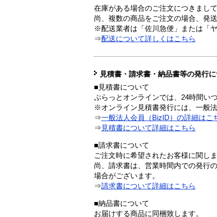
在庫がある場合のご注文につきまし
尚、複数の商品をご注文の場合、発
※配送業者は「佐川急便」または「
⇒
配送について詳しくはこちら
見積書・請求書・納品書等の発行に
■見積書について
ぷらっとオンラインでは、24時間い
※オンライン見積書発行には、一般法人
⇒
一般法人会員（BizID）の詳細はこ
⇒
見積書について詳細はこちら
■請求書について
ご注文時に希望されたお客様に関し
尚、請求書は、営業時間内での発行
場合がございます。
⇒
請求書について詳細はこちら
■納品書について
お届けする商品に同梱致します。