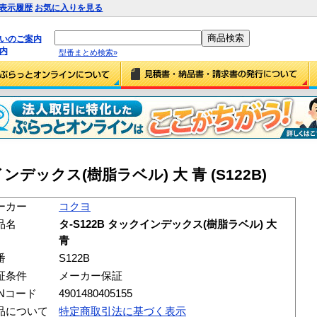
表示履歴
お気に入りを見る
払いのご案内
内
型番まとめ検索»
ンデックス(樹脂ラベル) 大 青 (S122B)
ーカー
コクヨ
品名
タ-S122B タックインデックス(樹脂ラベル) 大
青
番
S122B
証条件
メーカー保証
ANコード
4901480405155
品について
特定商取引法に基づく表示