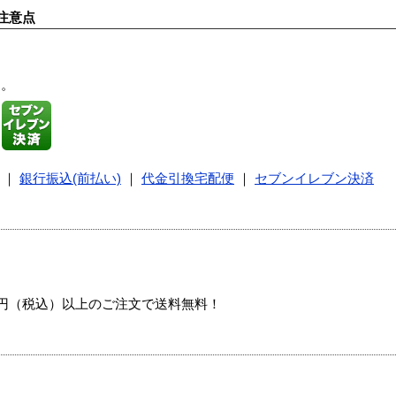
注意点
す。
｜
銀行振込(前払い)
｜
代金引換宅配便
｜
セブンイレブン決済
00円（税込）以上のご注文で送料無料！