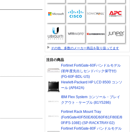
その他、多数のメーカー商品を取り扱ってます
注目の商品
Fortinet FortiGate-60Fバンドルモデル
(初年度先出しセンドバック保守付)
(FG-60F-BDL-US)
Hewlett-Packard HP LCD 8500 コンソ
ール (AF642A)
IBM Flex System コンソール・ブレイ
クアウト・ケーブル (81Y5286)
Fortinet Rack Mount Tray
(FortiGate40F/50E/60E/60F/61F/80E/8
0F/FS-108E) (SP-RACKTRAY-02)
Fortinet FortiGate-80F バンドルモデル