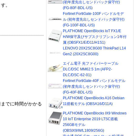
(初年度先出しセンドバック保守付)
ます。
(FG-80F-BDL-US)
Fortinet FortiGate-100F バンドルモデ
ル (初年度先出しセンドバック保守付)
(FG-100F-BDL-US)
PLAT'HOME OpenBlocks IoT FX1/E
H/W保守及びサブスクリプション1年付
属 (OBSFX1/E/D11/H1S1)
LENOVO 20X2SC8G00 ThinkPad L14
Gen2 (20X2SC8G00)
エイム電子 光ファイバーケーブル
DLC/DSC MM62.5 1m (AFP2-
DLC/DSC-62-01)
Fortinet FortiGate-40F バンドルモデル
(初年度先出しセンドバック保守付)
(FG-40F-BDL-US)
PLAT'HOME OpenBlocks A16 Debian
着までに時間がかかる
11搭載モデル (OBSA16/D11A)
PLAT'HOME OpenBlocks IX9 Windows
10 IoT Enterprise 2019 LTSC搭載
256GBモデル
(OBSIX9/W/L1809/256G)