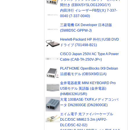
間付き (EBIX/SYSLOG120G/1Y)
内田洋行 イレーザーFB型(大) 7-337-
0040 (7-337-0040)
三菱電機 GX Developer 日本語版
(SW8D5C-GPPW-J)
Hewlett-Packard HP 外付けUSB DVD
ドライブ (701498-B21)
CISCO Japan 250V AC Type A Power
Cable (CAB-TA-250V-JP=)
PLAT'HOME OpenBlocks IX9 Debian
11搭載モデル (OBSIX9/D11A)
金井電器産業 MINI KEYBOARD Pro
USBモデル 英語版 (金井電器)
(HMB632KUS/R)
大電 100BASE-TX/FXメディアコンバ
ータ DN2800GE (DN2800GE)
エイム電子 光ファイバーケーブル
DLC/DSC MM62.5 2m (AFP2-
DLC/DSC-62-02)