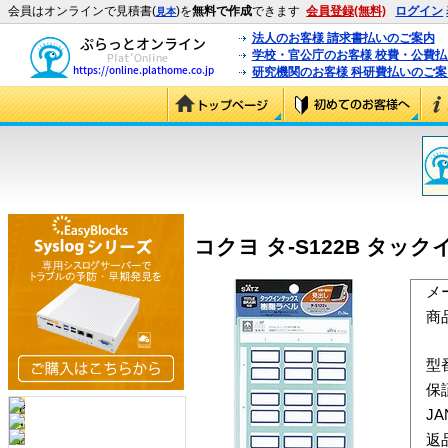
会員はオンラインで見積書(
)を
無料で作成
できます
会員登録(無料)
ログイン
見本
法人のお客様 請求書払いのご案内
学校・官公庁のお客様 校費・公費
研究機関のお客様 科研費払いのご案
コクヨ タ-S122B タックイ
メ
商
型
保
J
返