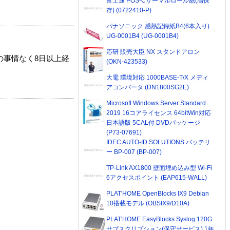
富士通 POS-Cサーマルロール紙(高保
存) (0722410-P)
パナソニック 感熱記録紙B4(6本入り)
UG-0001B4 (UG-0001B4)
応研 販売大臣 NX スタンドアロン
の事情なく8日以上経
(OKN-423533)
大電 環境対応 1000BASE-T/X メディ
アコンバータ (DN1800SG2E)
Microsoft Windows Server Standard
2019 16コアライセンス 64bitWin対応
日本語版 5CAL付 DVDパッケージ
(P73-07691)
IDEC AUTO-ID SOLUTIONS バッテリ
ー BP-007 (BP-007)
TP-Link AX1800 壁面埋め込み型 Wi-Fi
6アクセスポイント (EAP615-WALL)
PLAT'HOME OpenBlocks IX9 Debian
10搭載モデル (OBSIX9/D10A)
PLAT'HOME EasyBlocks Syslog 120G
サブスクリプション(保守サービス) 1年