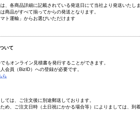
ては、各商品詳細に記載されている発送日にて当社より発送いたし
送は商品がすべて揃ってからの発送となります。
ヤマト運輸」からお選びいただけます
ついて
つでもオンライン見積書を発行することができます。
会員（BizID）への登録が必要です。
ちら
ましては、ご注文後に別途郵送しております。
のため、ご注文日時（土日祝にかかる場合等）によりましては、到