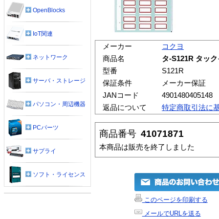
OpenBlocks
IoT関連
メーカー
コクヨ
ネットワーク
商品名
タ-S121R タッ
型番
S121R
サーバ・ストレージ
保証条件
メーカー保証
JANコード
4901480405148
パソコン・周辺機器
返品について
特定商取引法に
PCパーツ
商品番号
41071871
本商品は販売を終了しました
サプライ
ソフト・ライセンス
このページを印刷する
メールでURLを送る