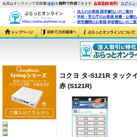
会員はオンラインで見積書(
)を
無料で作成
できます
会員登録(無料)
ログイン
見本
法人のお客様 請求書払いのご案内
学校・官公庁のお客様 校費・公費
研究機関のお客様 科研費払いのご案
コクヨ タ-S121R タッ
赤 (S121R)