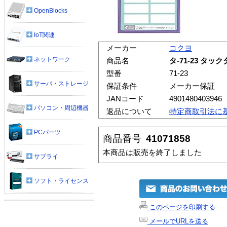
OpenBlocks
IoT関連
メーカー
コクヨ
ネットワーク
商品名
タ-71-23 タ
型番
71-23
サーバ・ストレージ
保証条件
メーカー保証
JANコード
4901480403946
パソコン・周辺機器
返品について
特定商取引法に
PCパーツ
商品番号
41071858
本商品は販売を終了しました
サプライ
ソフト・ライセンス
このページを印刷する
メールでURLを送る