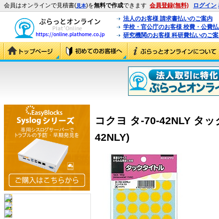
会員はオンラインで見積書(
)を
無料で作成
できます
会員登録(無料)
ログイン
見本
法人のお客様 請求書払いのご案内
学校・官公庁のお客様 校費・公費
研究機関のお客様 科研費払いのご案
コクヨ タ-70-42NLY タッ
42NLY)