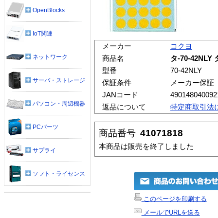
OpenBlocks
IoT関連
メーカー
コクヨ
ネットワーク
商品名
タ-70-42NL
型番
70-42NLY
サーバ・ストレージ
保証条件
メーカー保証
JANコード
490148040092
パソコン・周辺機器
返品について
特定商取引法
PCパーツ
商品番号
41071818
本商品は販売を終了しました
サプライ
ソフト・ライセンス
このページを印刷する
メールでURLを送る