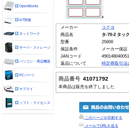
OpenBlocks
IoT関連
メーカー
コクヨ
ネットワーク
商品名
タ-70-2 タッ
型番
25600
サーバ・ストレージ
保証条件
メーカー保証
JANコード
49014804005
パソコン・周辺機器
返品について
特定商取引法
PCパーツ
商品番号
41071792
本商品は販売を終了しました
サプライ
ソフト・ライセンス
このページを印刷する
メールでURLを送る