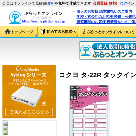
会員はオンラインで見積書(
)を
無料で作成
できます
会員登録(無料)
ログイン
見本
法人のお客様 請求書払いのご案内
学校・官公庁のお客様 校費・公費
研究機関のお客様 科研費払いのご案
コクヨ タ-22R タックインデ