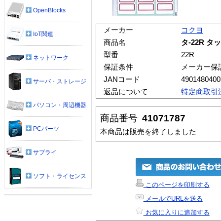
OpenBlocks
メーカー
コクヨ
IoT関連
商品名
タ-22R タ
型番
22R
ネットワーク
保証条件
メーカー保
JANコード
4901480400
サーバ・ストレージ
返品について
特定商取引
パソコン・周辺機器
商品番号
41071787
PCパーツ
本商品は販売を終了しました
サプライ
ソフト・ライセンス
このページを印刷する
メールでURLを送る
お気に入りに追加する