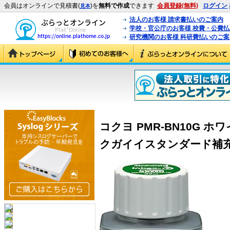
会員はオンラインで見積書(
)を
無料で作成
できます
会員登録(無料)
ログイン
見本
法人のお客様 請求書払いのご案内
学校・官公庁のお客様 校費・公費
研究機関のお客様 科研費払いのご案
コクヨ PMR-BN10G 
クガイイスタンダード補充 (P