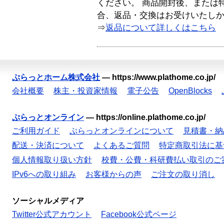
ください。 商品開封後、または
合、返品・交換はお受けいたし
⇒
返品について詳しくはこちら
ぷらっとホーム株式会社
—
https://www.plathome.co.jp/
会社概要
株主・投資家情報
電子公告
OpenBlocks
ぷらっとオンライン
—
https://online.plathome.co.jp/
ご利用ガイド
ぷらっとオンラインについて
見積書・納
配送・決済について
よくあるご質問
特定商取引法に基
個人情報取り扱い方針
校費・公費・科研費払い取引のご
IPv6への取り組み
お客様からの声
ご注文の取り消し
ソーシャルメディア
Twitter公式アカウント
Facebook公式ページ