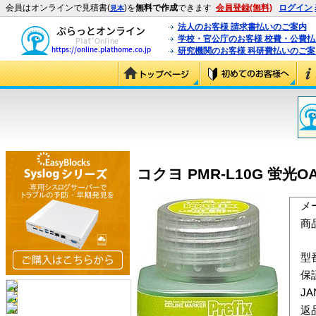
会員はオンラインで見積書(
)を
無料で作成
できます
会員登録(無料)
ログイン
見本
法人のお客様 請求書払いのご案内
学校・官公庁のお客様 校費・公費
研究機関のお客様 科研費払いのご案
コクヨ PMR-L10G 蛍光
メ
商
型
保
J
返