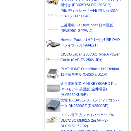
間付き (EBIX/SYSLOG120G/1Y)
内田洋行 イレーザーFB型(大) 7-337-
0040 (7-337-0040)
三菱電機 GX Developer 日本語版
(SW8D5C-GPPW-J)
Hewlett-Packard HP 外付けUSB DVD
ドライブ (701498-B21)
CISCO Japan 250V AC Type A Power
Cable (CAB-TA-250V-JP=)
PLAT'HOME OpenBlocks IX9 Debian
11搭載モデル (OBSIX9/D11A)
金井電器産業 MINI KEYBOARD Pro
USBモデル 英語版 (金井電器)
(HMB632KUS/R)
大電 100BASE-TX/FXメディアコンバ
ータ DN2800GE (DN2800GE)
エイム電子 光ファイバーケーブル
DLC/DSC MM62.5 2m (AFP2-
DLC/DSC-62-02)