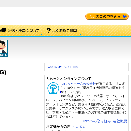
Tweets by platonline
G)
ぷらっとオンラインについて
ぷらっとホーム株式会社
が運用する、法人取
引に特化した「業務用IT機器専門の調達支援
サイト」です。
1999年よりネットワーク機器、サーバ、スト
レージ、パソコン周辺機器、PCパーツ、ソフトウェ
ア、ライセンスなど、業務用IT機器中心に販売。品揃え
は業界トップクラスの約5.5万点です。法人取引に特化
し、学校・官公庁・一般法人のお客様の請求書後払いに
も対応しています。
IPv6への取り組み
会社概要
お客様からの声
もっと見る