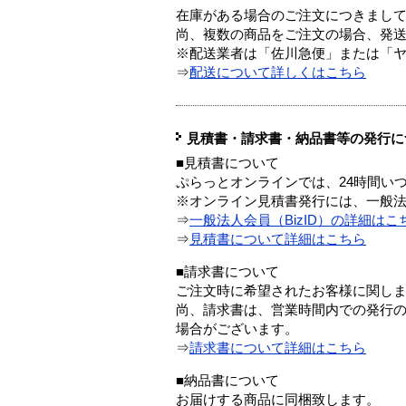
在庫がある場合のご注文につきまし
尚、複数の商品をご注文の場合、発
※配送業者は「佐川急便」または「
⇒
配送について詳しくはこちら
見積書・請求書・納品書等の発行に
■見積書について
ぷらっとオンラインでは、24時間い
※オンライン見積書発行には、一般法人
⇒
一般法人会員（BizID）の詳細はこ
⇒
見積書について詳細はこちら
■請求書について
ご注文時に希望されたお客様に関し
尚、請求書は、営業時間内での発行
場合がございます。
⇒
請求書について詳細はこちら
■納品書について
お届けする商品に同梱致します。