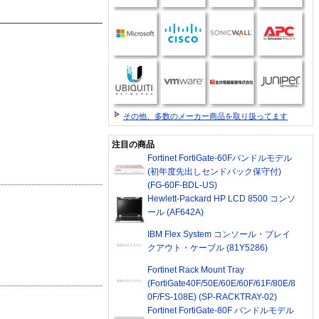
その他、多数のメーカー商品を取り扱ってます
注目の商品
Fortinet FortiGate-60Fバンドルモデル
(初年度先出しセンドバック保守付)
(FG-60F-BDL-US)
Hewlett-Packard HP LCD 8500 コンソ
ール (AF642A)
IBM Flex System コンソール・ブレイ
クアウト・ケーブル (81Y5286)
Fortinet Rack Mount Tray
(FortiGate40F/50E/60E/60F/61F/80E/8
0F/FS-108E) (SP-RACKTRAY-02)
Fortinet FortiGate-80F バンドルモデル