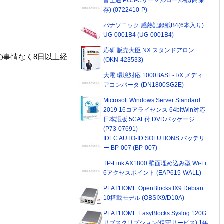
富士通 POS-Cサーマルロール紙(高保
存) (0722410-P)
パナソニック 感熱記録紙B4(6本入り)
UG-0001B4 (UG-0001B4)
応研 販売大臣 NX スタンドアロン
の事情なく8日以上経
(OKN-423533)
大電 環境対応 1000BASE-T/X メディ
アコンバータ (DN1800SG2E)
Microsoft Windows Server Standard
2019 16コアライセンス 64bitWin対応
日本語版 5CAL付 DVDパッケージ
(P73-07691)
IDEC AUTO-ID SOLUTIONS バッテリ
ー BP-007 (BP-007)
TP-Link AX1800 壁面埋め込み型 Wi-Fi
6アクセスポイント (EAP615-WALL)
PLAT'HOME OpenBlocks IX9 Debian
10搭載モデル (OBSIX9/D10A)
PLAT'HOME EasyBlocks Syslog 120G
サブスクリプション(保守サービス) 1年