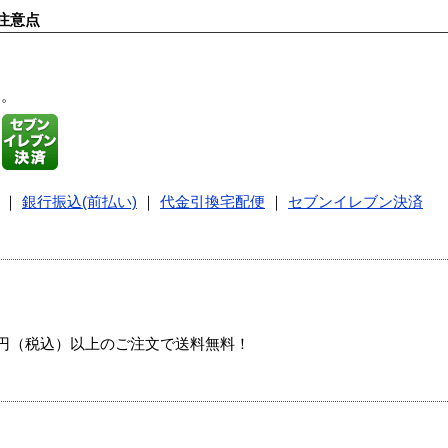
注意点
す。
｜
銀行振込(前払い)
｜
代金引換宅配便
｜
セブンイレブン決済
00円（税込）以上のご注文で送料無料！