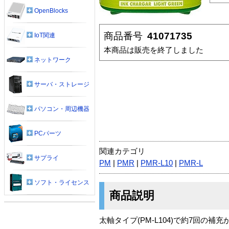
OpenBlocks
商品番号
41071735
IoT関連
本商品は販売を終了しました
ネットワーク
サーバ・ストレージ
パソコン・周辺機器
PCパーツ
関連カテゴリ
サプライ
PM
|
PMR
|
PMR-L10
|
PMR-L
ソフト・ライセンス
商品説明
太軸タイプ(PM-L104)で約7回の補