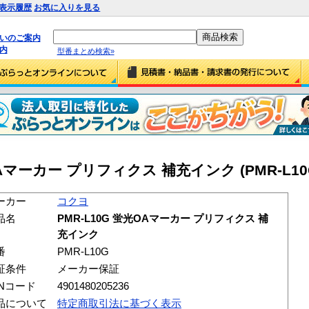
表示履歴
お気に入りを見る
払いのご案内
内
型番まとめ検索»
OAマーカー プリフィクス 補充インク (PMR-L10
ーカー
コクヨ
品名
PMR-L10G 蛍光OAマーカー プリフィクス 補
充インク
番
PMR-L10G
証条件
メーカー保証
ANコード
4901480205236
品について
特定商取引法に基づく表示