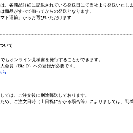
ては、各商品詳細に記載されている発送日にて当社より発送いたし
送は商品がすべて揃ってからの発送となります。
ヤマト運輸」からお選びいただけます
ついて
つでもオンライン見積書を発行することができます。
会員（BizID）への登録が必要です。
ちら
ましては、ご注文後に別途郵送しております。
のため、ご注文日時（土日祝にかかる場合等）によりましては、到