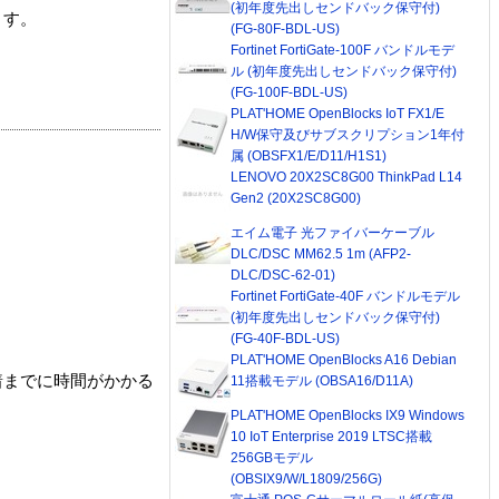
(初年度先出しセンドバック保守付)
ます。
(FG-80F-BDL-US)
Fortinet FortiGate-100F バンドルモデ
ル (初年度先出しセンドバック保守付)
(FG-100F-BDL-US)
PLAT'HOME OpenBlocks IoT FX1/E
H/W保守及びサブスクリプション1年付
属 (OBSFX1/E/D11/H1S1)
LENOVO 20X2SC8G00 ThinkPad L14
Gen2 (20X2SC8G00)
エイム電子 光ファイバーケーブル
DLC/DSC MM62.5 1m (AFP2-
DLC/DSC-62-01)
Fortinet FortiGate-40F バンドルモデル
(初年度先出しセンドバック保守付)
(FG-40F-BDL-US)
PLAT'HOME OpenBlocks A16 Debian
着までに時間がかかる
11搭載モデル (OBSA16/D11A)
PLAT'HOME OpenBlocks IX9 Windows
10 IoT Enterprise 2019 LTSC搭載
256GBモデル
(OBSIX9/W/L1809/256G)