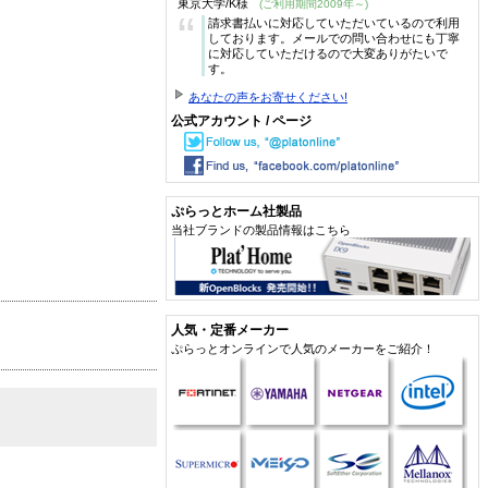
東京大学/K様
(ご利用期間2009年～)
“
請求書払いに対応していただいているので利用
しております。メールでの問い合わせにも丁寧
に対応していただけるので大変ありがたいで
す。
あなたの声をお寄せください!
公式アカウント / ページ
ぷらっとホーム社製品
当社ブランドの製品情報はこちら
人気・定番メーカー
ぷらっとオンラインで人気のメーカーをご紹介！