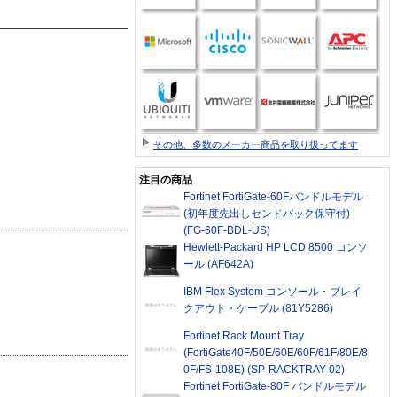
その他、多数のメーカー商品を取り扱ってます
注目の商品
Fortinet FortiGate-60Fバンドルモデル
(初年度先出しセンドバック保守付)
(FG-60F-BDL-US)
Hewlett-Packard HP LCD 8500 コンソ
ール (AF642A)
IBM Flex System コンソール・ブレイ
クアウト・ケーブル (81Y5286)
Fortinet Rack Mount Tray
(FortiGate40F/50E/60E/60F/61F/80E/8
0F/FS-108E) (SP-RACKTRAY-02)
Fortinet FortiGate-80F バンドルモデル