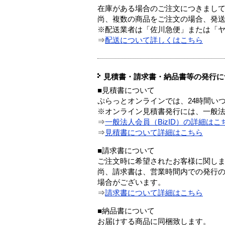
在庫がある場合のご注文につきまし
尚、複数の商品をご注文の場合、発
※配送業者は「佐川急便」または「
⇒
配送について詳しくはこちら
見積書・請求書・納品書等の発行に
■見積書について
ぷらっとオンラインでは、24時間い
※オンライン見積書発行には、一般法人
⇒
一般法人会員（BizID）の詳細はこ
⇒
見積書について詳細はこちら
■請求書について
ご注文時に希望されたお客様に関し
尚、請求書は、営業時間内での発行
場合がございます。
⇒
請求書について詳細はこちら
■納品書について
お届けする商品に同梱致します。