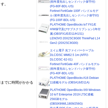
(初年度先出しセンドバック保守付)
ます。
(FG-80F-BDL-US)
Fortinet FortiGate-100F バンドルモデ
ル (初年度先出しセンドバック保守付)
(FG-100F-BDL-US)
PLAT'HOME OpenBlocks IoT FX1/E
H/W保守及びサブスクリプション1年付
属 (OBSFX1/E/D11/H1S1)
LENOVO 20X2SC8G00 ThinkPad L14
Gen2 (20X2SC8G00)
エイム電子 光ファイバーケーブル
DLC/DSC MM62.5 1m (AFP2-
DLC/DSC-62-01)
Fortinet FortiGate-40F バンドルモデル
(初年度先出しセンドバック保守付)
(FG-40F-BDL-US)
PLAT'HOME OpenBlocks A16 Debian
着までに時間がかかる
11搭載モデル (OBSA16/D11A)
PLAT'HOME OpenBlocks IX9 Windows
10 IoT Enterprise 2019 LTSC搭載
256GBモデル
(OBSIX9/W/L1809/256G)