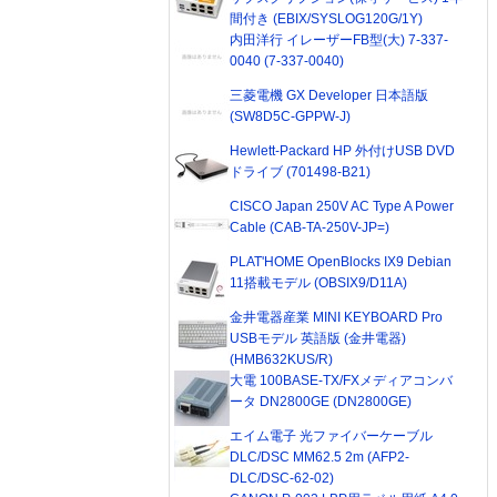
間付き (EBIX/SYSLOG120G/1Y)
内田洋行 イレーザーFB型(大) 7-337-
0040 (7-337-0040)
三菱電機 GX Developer 日本語版
(SW8D5C-GPPW-J)
Hewlett-Packard HP 外付けUSB DVD
ドライブ (701498-B21)
CISCO Japan 250V AC Type A Power
Cable (CAB-TA-250V-JP=)
PLAT'HOME OpenBlocks IX9 Debian
11搭載モデル (OBSIX9/D11A)
金井電器産業 MINI KEYBOARD Pro
USBモデル 英語版 (金井電器)
(HMB632KUS/R)
大電 100BASE-TX/FXメディアコンバ
ータ DN2800GE (DN2800GE)
エイム電子 光ファイバーケーブル
DLC/DSC MM62.5 2m (AFP2-
DLC/DSC-62-02)