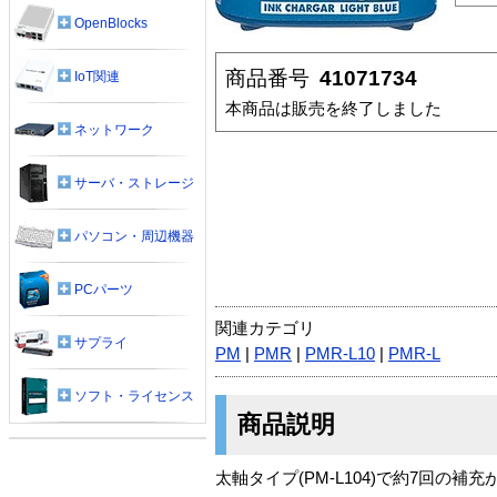
OpenBlocks
商品番号
41071734
IoT関連
本商品は販売を終了しました
ネットワーク
サーバ・ストレージ
パソコン・周辺機器
PCパーツ
関連カテゴリ
サプライ
PM
|
PMR
|
PMR-L10
|
PMR-L
ソフト・ライセンス
商品説明
太軸タイプ(PM-L104)で約7回の補