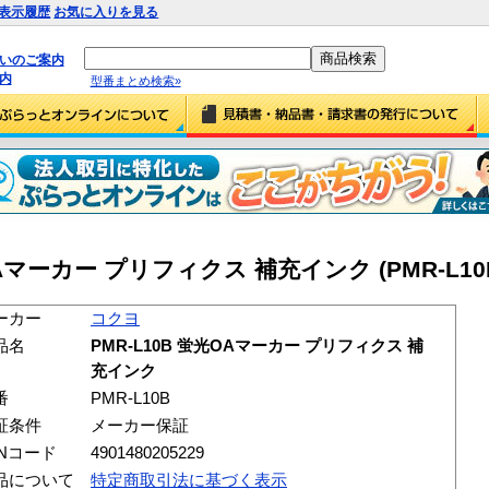
表示履歴
お気に入りを見る
払いのご案内
内
型番まとめ検索»
OAマーカー プリフィクス 補充インク (PMR-L10
ーカー
コクヨ
品名
PMR-L10B 蛍光OAマーカー プリフィクス 補
充インク
番
PMR-L10B
証条件
メーカー保証
ANコード
4901480205229
品について
特定商取引法に基づく表示