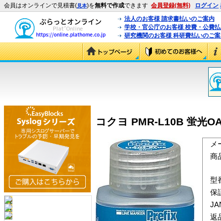
会員はオンラインで見積書(
)を
無料で作成
できます
会員登録(無料)
ログイン
見本
法人のお客様 請求書払いのご案内
学校・官公庁のお客様 校費・公費
研究機関のお客様 科研費払いのご案
コクヨ PMR-L10B 蛍光
メ
商
型
保
J
返