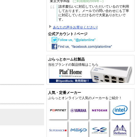
東京大学/K様
(ご利用期間2009年～)
“
請求書払いに対応していただいているので利用
しております。メールでの問い合わせにも丁寧
に対応していただけるので大変ありがたいで
す。
あなたの声をお寄せください!
公式アカウント / ページ
ぷらっとホーム社製品
当社ブランドの製品情報はこちら
人気・定番メーカー
ぷらっとオンラインで人気のメーカーをご紹介！