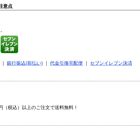
注意点
す。
｜
銀行振込(前払い)
｜
代金引換宅配便
｜
セブンイレブン決済
00円（税込）以上のご注文で送料無料！