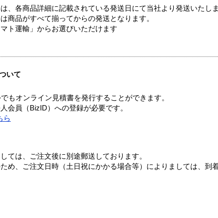
ては、各商品詳細に記載されている発送日にて当社より発送いたし
送は商品がすべて揃ってからの発送となります。
ヤマト運輸」からお選びいただけます
ついて
つでもオンライン見積書を発行することができます。
会員（BizID）への登録が必要です。
ちら
ましては、ご注文後に別途郵送しております。
のため、ご注文日時（土日祝にかかる場合等）によりましては、到