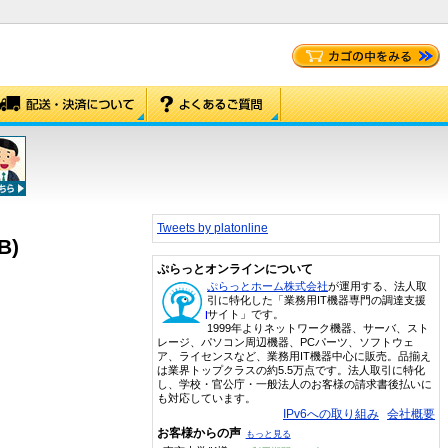
Tweets by platonline
B)
ぷらっとオンラインについて
ぷらっとホーム株式会社
が運用する、法人取
引に特化した「業務用IT機器専門の調達支援
サイト」です。
1999年よりネットワーク機器、サーバ、スト
レージ、パソコン周辺機器、PCパーツ、ソフトウェ
ア、ライセンスなど、業務用IT機器中心に販売。品揃え
は業界トップクラスの約5.5万点です。法人取引に特化
し、学校・官公庁・一般法人のお客様の請求書後払いに
も対応しています。
IPv6への取り組み
会社概要
お客様からの声
もっと見る