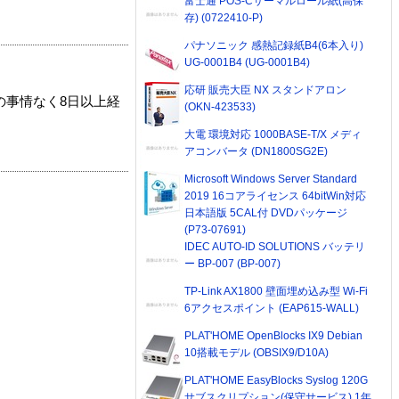
富士通 POS-Cサーマルロール紙(高保
存) (0722410-P)
パナソニック 感熱記録紙B4(6本入り)
UG-0001B4 (UG-0001B4)
応研 販売大臣 NX スタンドアロン
の事情なく8日以上経
(OKN-423533)
大電 環境対応 1000BASE-T/X メディ
アコンバータ (DN1800SG2E)
Microsoft Windows Server Standard
2019 16コアライセンス 64bitWin対応
日本語版 5CAL付 DVDパッケージ
(P73-07691)
IDEC AUTO-ID SOLUTIONS バッテリ
ー BP-007 (BP-007)
TP-Link AX1800 壁面埋め込み型 Wi-Fi
6アクセスポイント (EAP615-WALL)
PLAT'HOME OpenBlocks IX9 Debian
10搭載モデル (OBSIX9/D10A)
PLAT'HOME EasyBlocks Syslog 120G
サブスクリプション(保守サービス) 1年