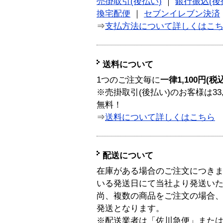
売掛取引(後払い)
｜
銀行振込(後
換宅配便
｜
セブンイレブン決済
⇒
支払方法について詳しくはこ
送料について
1つのご注文毎に
一律1,100円(税
※売掛取引(後払い)のお客様は33
無料！
⇒
送料について詳しくはこちら
配送について
在庫がある場合のご注文につき
いる発送日にて当社より発送い
尚、複数の商品をご注文の場合
発送となります。
※配送業者は「佐川急便」また