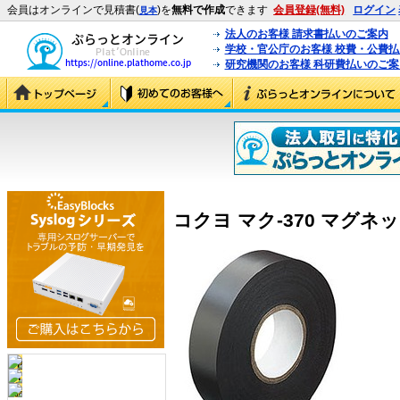
会員はオンラインで見積書(
)を
無料で作成
できます
会員登録(無料)
ログイン
見本
法人のお客様 請求書払いのご案内
学校・官公庁のお客様 校費・公費
研究機関のお客様 科研費払いのご案
コクヨ マク-370 マグネッ