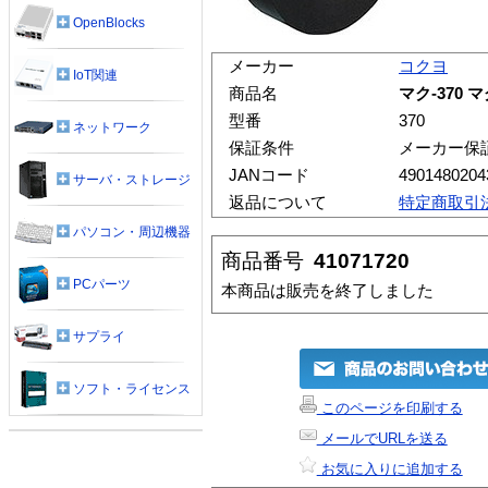
OpenBlocks
メーカー
コクヨ
IoT関連
商品名
マク-370
型番
370
ネットワーク
保証条件
メーカー保
JANコード
4901480204
サーバ・ストレージ
返品について
特定商取引
パソコン・周辺機器
商品番号
41071720
PCパーツ
本商品は販売を終了しました
サプライ
ソフト・ライセンス
このページを印刷する
メールでURLを送る
お気に入りに追加する