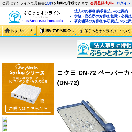
会員はオンラインで見積書(
)を
無料で作成
できます
会員登録(無料)
ログイン
見本
法人のお客様 請求書払いのご案内
学校・官公庁のお客様 校費・公費
研究機関のお客様 科研費払いのご案
コクヨ DN-72 ペーパー
(DN-72)