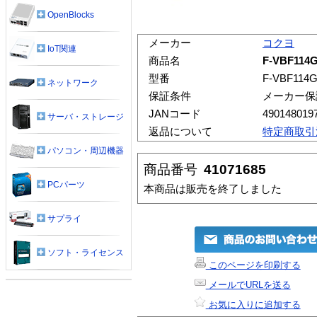
OpenBlocks
メーカー
コクヨ
IoT関連
商品名
F-VBF1
型番
F-VBF114
ネットワーク
保証条件
メーカー保
JANコード
490148019
サーバ・ストレージ
返品について
特定商取引
パソコン・周辺機器
商品番号
41071685
PCパーツ
本商品は販売を終了しました
サプライ
ソフト・ライセンス
このページを印刷する
メールでURLを送る
お気に入りに追加する