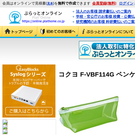
会員はオンラインで見積書(
)を
無料で作成
できます
会員登録(無料)
ログイン
見本
法人のお客様 請求書払いのご案内
学校・官公庁のお客様 校費・公費
研究機関のお客様 科研費払いのご案
コクヨ F-VBF114G ペンケ