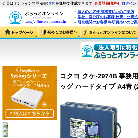
会員はオンラインで見積書(
)を
無料で作成
できます
会員登録(無料)
ログイン
見本
法人のお客様 請求書払いのご案内
学校・官公庁のお客様 校費・公費
研究機関のお客様 科研費払いのご案
コクヨ クケ-2974B 事務
ッグ ハードタイプ A4青 (2