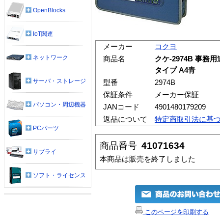
OpenBlocks
IoT関連
メーカー
コクヨ
ネットワーク
商品名
クケ-2974B 事務
タイプ A4青
サーバ・ストレージ
型番
2974B
保証条件
メーカー保証
パソコン・周辺機器
JANコード
4901480179209
返品について
特定商取引法に基
PCパーツ
商品番号
41071634
サプライ
本商品は販売を終了しました
ソフト・ライセンス
このページを印刷する