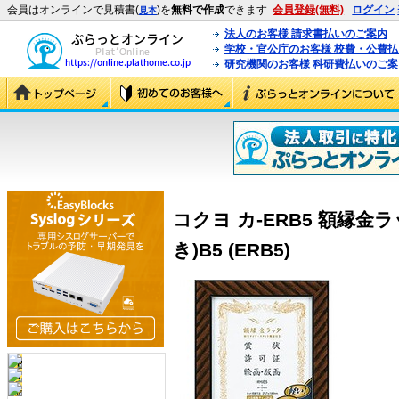
会員はオンラインで見積書(
)を
無料で作成
できます
会員登録(無料)
ログイン
見本
法人のお客様 請求書払いのご案内
学校・官公庁のお客様 校費・公費
研究機関のお客様 科研費払いのご案
コクヨ カ-ERB5 額縁金
き)B5 (ERB5)