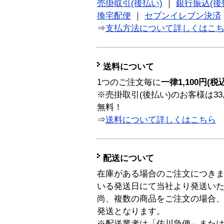
売掛取引(後払い)
｜
銀行振込(後
換宅配便
｜
セブンイレブン決済
⇒
支払方法について詳しくはこ
送料について
1つのご注文毎に
一律1,100円(税
※売掛取引(後払い)のお客様は33
無料！
⇒
送料について詳しくはこちら
配送について
在庫がある場合のご注文につき
いる発送日にて当社より発送い
尚、複数の商品をご注文の場合
発送となります。
※配送業者は「佐川急便」また