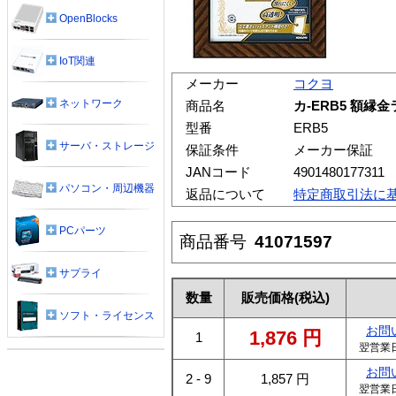
OpenBlocks
IoT関連
メーカー
コクヨ
ネットワーク
商品名
カ-ERB5 額縁
型番
ERB5
サーバ・ストレージ
保証条件
メーカー保証
JANコード
4901480177311
パソコン・周辺機器
返品について
特定商取引法に
PCパーツ
商品番号
41071597
サプライ
数量
販売価格
(税込)
ソフト・ライセンス
お問
1,876
円
1
翌営業
お問
2 - 9
1,857
円
翌営業