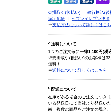
売掛取引(後払い)
｜
銀行振込(後
換宅配便
｜
セブンイレブン決済
⇒
支払方法について詳しくはこ
送料について
1つのご注文毎に
一律1,100円(税
※売掛取引(後払い)のお客様は33
無料！
⇒
送料について詳しくはこちら
配送について
在庫がある場合のご注文につき
いる発送日にて当社より発送い
尚、複数の商品をご注文の場合