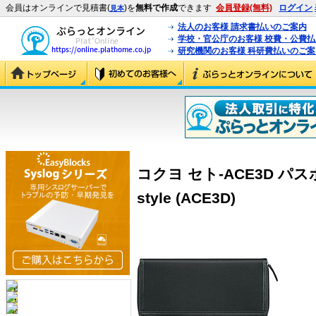
会員はオンラインで見積書(
)を
無料で作成
できます
会員登録(無料)
ログイン
見本
法人のお客様 請求書払いのご案内
学校・官公庁のお客様 校費・公費
研究機関のお客様 科研費払いのご案
コクヨ セト-ACE3D パス
style (ACE3D)