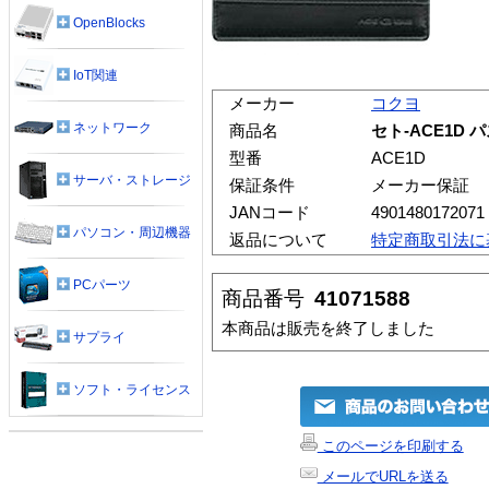
OpenBlocks
IoT関連
メーカー
コクヨ
ネットワーク
商品名
セト-ACE1D パ
型番
ACE1D
サーバ・ストレージ
保証条件
メーカー保証
JANコード
4901480172071
パソコン・周辺機器
返品について
特定商取引法に
PCパーツ
商品番号
41071588
本商品は販売を終了しました
サプライ
ソフト・ライセンス
このページを印刷する
メールでURLを送る