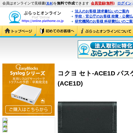
会員はオンラインで見積書(
)を
無料で作成
できます
会員登録(無料)
ログイン
見本
法人のお客様 請求書払いのご案内
学校・官公庁のお客様 校費・公費
研究機関のお客様 科研費払いのご案
コクヨ セト-ACE1D パスケー
(ACE1D)