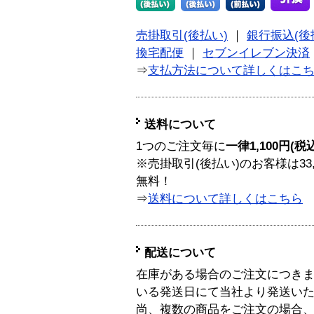
売掛取引(後払い)
｜
銀行振込(後
換宅配便
｜
セブンイレブン決済
⇒
支払方法について詳しくはこ
送料について
1つのご注文毎に
一律1,100円(税
※売掛取引(後払い)のお客様は33
無料！
⇒
送料について詳しくはこちら
配送について
在庫がある場合のご注文につき
いる発送日にて当社より発送い
尚、複数の商品をご注文の場合