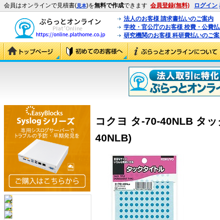
会員はオンラインで見積書(
)を
無料で作成
できます
会員登録(無料)
ログイン
見本
法人のお客様 請求書払いのご案内
学校・官公庁のお客様 校費・公費
研究機関のお客様 科研費払いのご案
コクヨ タ-70-40NLB タッ
40NLB)