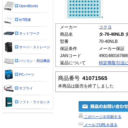
OpenBlocks
IoT関連
メーカー
コクヨ
ネットワーク
商品名
タ-70-40NL
型番
70-40NLB
サーバ・ストレージ
保証条件
メーカー保証
JANコード
490148016788
パソコン・周辺機器
返品について
特定商取引法
PCパーツ
商品番号
41071565
本商品は販売を終了しました
サプライ
ソフト・ライセンス
このページを印刷する
メールでURLを送る