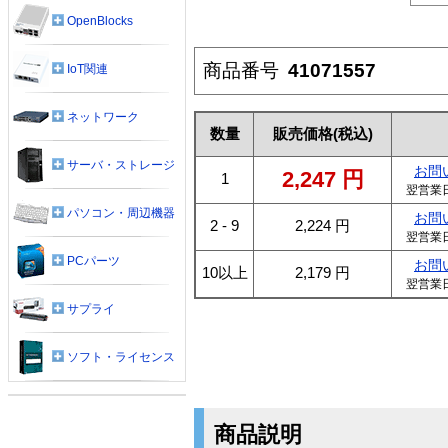
OpenBlocks
商品番号
41071557
IoT関連
ネットワーク
数量
販売価格
(税込)
サーバ・ストレージ
お問
2,247
円
1
翌営業
パソコン・周辺機器
お問
2 - 9
2,224
円
翌営業
PCパーツ
お問
10以上
2,179
円
翌営業
サプライ
ソフト・ライセンス
商品説明