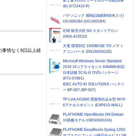
富士通 POS-Cサーマルロール紙(高保
存) (0722410-P)
パナソニック 感熱記録紙B4(6本入り)
UG-0001B4 (UG-0001B4)
応研 販売大臣 NX スタンドアロン
(OKN-423533)
大電 環境対応 1000BASE-T/X メディ
の事情なく8日以上経
アコンバータ (DN1800SG2E)
Microsoft Windows Server Standard
2019 16コアライセンス 64bitWin対応
日本語版 5CAL付 DVDパッケージ
(P73-07691)
IDEC AUTO-ID SOLUTIONS バッテリ
ー BP-007 (BP-007)
TP-Link AX1800 壁面埋め込み型 Wi-Fi
6アクセスポイント (EAP615-WALL)
PLAT'HOME OpenBlocks IX9 Debian
10搭載モデル (OBSIX9/D10A)
PLAT'HOME EasyBlocks Syslog 120G
サブスクリプション(保守サービス) 1年