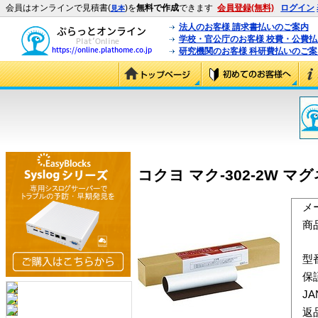
会員はオンラインで見積書(
)を
無料で作成
できます
会員登録(無料)
ログイン
見本
法人のお客様 請求書払いのご案内
学校・官公庁のお客様 校費・公費
研究機関のお客様 科研費払いのご案
コクヨ マク-302-2W マグ
メ
商
型
保
J
返