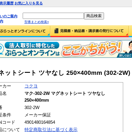
表示履歴
お気に入りを見る
払いのご案内
内
型番まとめ検索»
ネットシート ツヤなし 250×400mm (302-2W)
ーカー
コクヨ
品名
マク-302-2W マグネットシート ツヤなし
250×400mm
番
302-2W
証条件
メーカー保証
ANコード
4901480164854
品について
特定商取引法に基づく表示