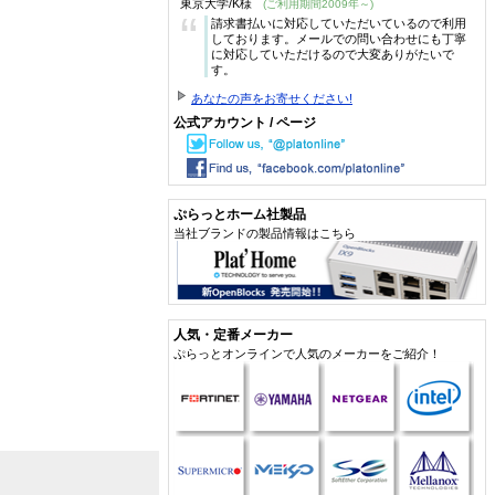
東京大学/K様
(ご利用期間2009年～)
“
請求書払いに対応していただいているので利用
しております。メールでの問い合わせにも丁寧
に対応していただけるので大変ありがたいで
す。
あなたの声をお寄せください!
公式アカウント / ページ
ぷらっとホーム社製品
当社ブランドの製品情報はこちら
人気・定番メーカー
ぷらっとオンラインで人気のメーカーをご紹介！