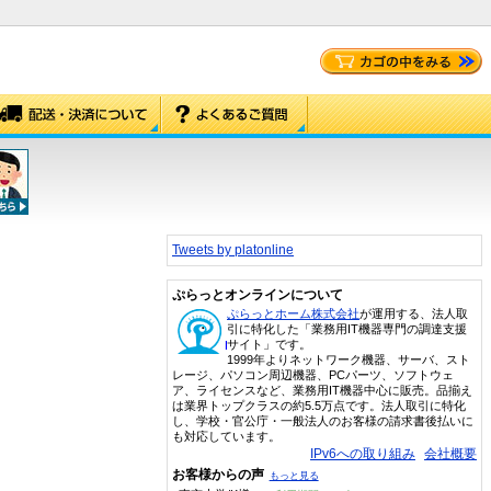
Tweets by platonline
ぷらっとオンラインについて
ぷらっとホーム株式会社
が運用する、法人取
引に特化した「業務用IT機器専門の調達支援
サイト」です。
1999年よりネットワーク機器、サーバ、スト
レージ、パソコン周辺機器、PCパーツ、ソフトウェ
ア、ライセンスなど、業務用IT機器中心に販売。品揃え
は業界トップクラスの約5.5万点です。法人取引に特化
し、学校・官公庁・一般法人のお客様の請求書後払いに
も対応しています。
IPv6への取り組み
会社概要
お客様からの声
もっと見る