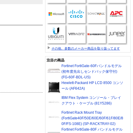
その他、多数のメーカー商品を取り扱ってます
注目の商品
Fortinet FortiGate-60Fバンドルモデル
(初年度先出しセンドバック保守付)
(FG-60F-BDL-US)
Hewlett-Packard HP LCD 8500 コンソ
ール (AF642A)
IBM Flex System コンソール・ブレイ
クアウト・ケーブル (81Y5286)
Fortinet Rack Mount Tray
(FortiGate40F/50E/60E/60F/61F/80E/8
0F/FS-108E) (SP-RACKTRAY-02)
Fortinet FortiGate-80F バンドルモデル