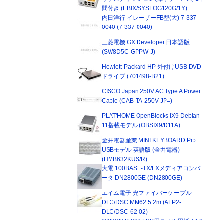
間付き (EBIX/SYSLOG120G/1Y)
内田洋行 イレーザーFB型(大) 7-337-
0040 (7-337-0040)
三菱電機 GX Developer 日本語版
(SW8D5C-GPPW-J)
Hewlett-Packard HP 外付けUSB DVD
ドライブ (701498-B21)
CISCO Japan 250V AC Type A Power
Cable (CAB-TA-250V-JP=)
PLAT'HOME OpenBlocks IX9 Debian
11搭載モデル (OBSIX9/D11A)
金井電器産業 MINI KEYBOARD Pro
USBモデル 英語版 (金井電器)
(HMB632KUS/R)
大電 100BASE-TX/FXメディアコンバ
ータ DN2800GE (DN2800GE)
エイム電子 光ファイバーケーブル
DLC/DSC MM62.5 2m (AFP2-
DLC/DSC-62-02)