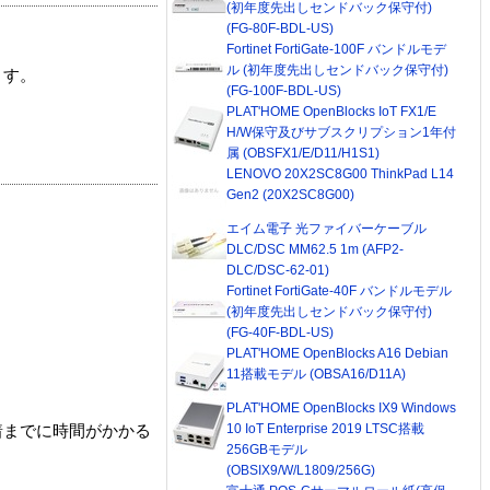
(初年度先出しセンドバック保守付)
(FG-80F-BDL-US)
Fortinet FortiGate-100F バンドルモデ
ル (初年度先出しセンドバック保守付)
ます。
(FG-100F-BDL-US)
PLAT'HOME OpenBlocks IoT FX1/E
H/W保守及びサブスクリプション1年付
属 (OBSFX1/E/D11/H1S1)
LENOVO 20X2SC8G00 ThinkPad L14
Gen2 (20X2SC8G00)
エイム電子 光ファイバーケーブル
DLC/DSC MM62.5 1m (AFP2-
DLC/DSC-62-01)
Fortinet FortiGate-40F バンドルモデル
(初年度先出しセンドバック保守付)
(FG-40F-BDL-US)
PLAT'HOME OpenBlocks A16 Debian
11搭載モデル (OBSA16/D11A)
PLAT'HOME OpenBlocks IX9 Windows
10 IoT Enterprise 2019 LTSC搭載
着までに時間がかかる
256GBモデル
(OBSIX9/W/L1809/256G)