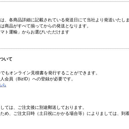
ては、各商品詳細に記載されている発送日にて当社より発送いたし
送は商品がすべて揃ってからの発送となります。
ヤマト運輸」からお選びいただけます
ついて
つでもオンライン見積書を発行することができます。
会員（BizID）への登録が必要です。
ちら
ましては、ご注文後に別途郵送しております。
のため、ご注文日時（土日祝にかかる場合等）によりましては、到