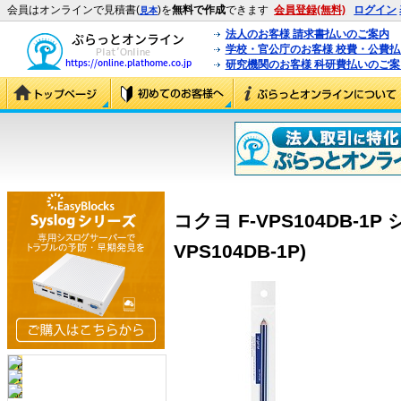
会員はオンラインで見積書(
)を
無料で作成
できます
会員登録(無料)
ログイン
見本
法人のお客様 請求書払いのご案内
学校・官公庁のお客様 校費・公費
研究機関のお客様 科研費払いのご案
コクヨ F-VPS104DB-1
VPS104DB-1P)