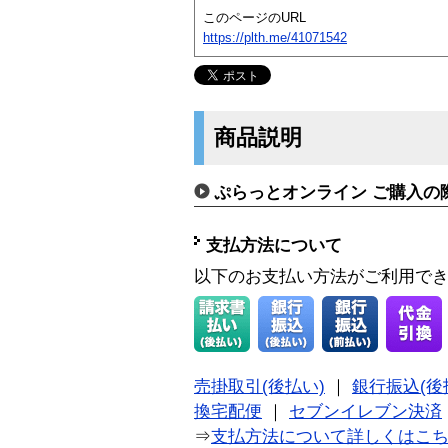
このページのURL
https://plth.me/41071542
商品説明
ぷらっとオンライン ご購入の
支払方法について
以下のお支払い方法がご利用で
売掛取引(後払い)
｜
銀行振込(後
換宅配便
｜
セブンイレブン決済
⇒
支払方法について詳しくはこ