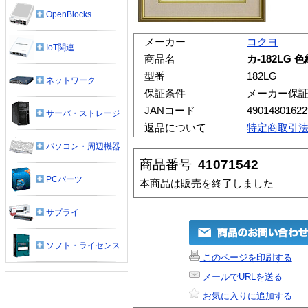
OpenBlocks
メーカー
コクヨ
IoT関連
商品名
カ-182LG
型番
182LG
ネットワーク
保証条件
メーカー保
JANコード
49014801622
サーバ・ストレージ
返品について
特定商取引
パソコン・周辺機器
商品番号
41071542
PCパーツ
本商品は販売を終了しました
サプライ
ソフト・ライセンス
このページを印刷する
メールでURLを送る
お気に入りに追加する