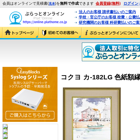
会員はオンラインで見積書(
)を
無料で作成
できます
会員登録(無料)
ログイン
見本
法人のお客様 請求書払いのご案内
学校・官公庁のお客様 校費・公費
研究機関のお客様 科研費払いのご案
コクヨ カ-182LG 色紙額