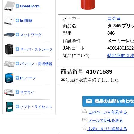
OpenBlocks
メーカー
コクヨ
IoT関連
商品名
タ-846 プ
型番
846
ネットワーク
保証条件
メーカー保
JANコード
49014801622
サーバ・ストレージ
返品について
特定商取引
パソコン・周辺機器
商品番号
41071539
PCパーツ
本商品は販売を終了しました
サプライ
ソフト・ライセンス
このページを印刷する
メールでURLを送る
お気に入りに追加する