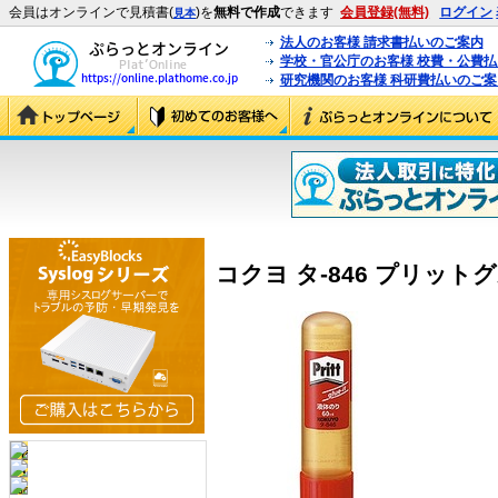
会員はオンラインで見積書(
)を
無料で作成
できます
会員登録(無料)
ログイン
見本
法人のお客様 請求書払いのご案内
学校・官公庁のお客様 校費・公費
研究機関のお客様 科研費払いのご案
コクヨ タ-846 プリットグ