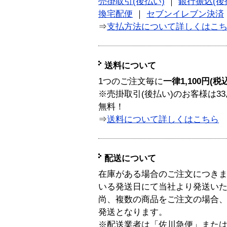
売掛取引(後払い)
｜
銀行振込(後
換宅配便
｜
セブンイレブン決済
⇒
支払方法について詳しくはこ
送料について
1つのご注文毎に
一律1,100円(税
※売掛取引(後払い)のお客様は33
無料！
⇒
送料について詳しくはこちら
配送について
在庫がある場合のご注文につき
いる発送日にて当社より発送い
尚、複数の商品をご注文の場合
発送となります。
※配送業者は「佐川急便」また