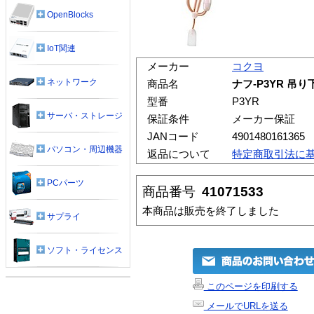
OpenBlocks
IoT関連
メーカー
コクヨ
ネットワーク
商品名
ナフ-P3YR 吊
型番
P3YR
サーバ・ストレージ
保証条件
メーカー保証
JANコード
4901480161365
パソコン・周辺機器
返品について
特定商取引法に
PCパーツ
商品番号
41071533
本商品は販売を終了しました
サプライ
ソフト・ライセンス
このページを印刷する
メールでURLを送る