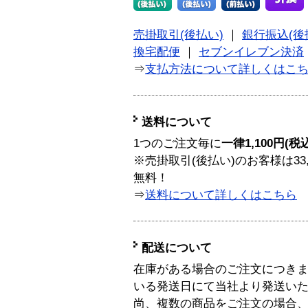
売掛取引(後払い)
｜
銀行振込(後
換宅配便
｜
セブンイレブン決済
⇒
支払方法について詳しくはこ
送料について
1つのご注文毎に
一律1,100円(税
※売掛取引(後払い)のお客様は33
無料！
⇒
送料について詳しくはこちら
配送について
在庫がある場合のご注文につき
いる発送日にて当社より発送い
尚、複数の商品をご注文の場合