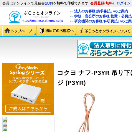
会員はオンラインで見積書(
)を
無料で作成
できます
会員登録(無料)
ログイン
見本
法人のお客様 請求書払いのご案内
学校・官公庁のお客様 校費・公費
研究機関のお客様 科研費払いのご案
コクヨ ナフ-P3YR 吊り
ジ (P3YR)