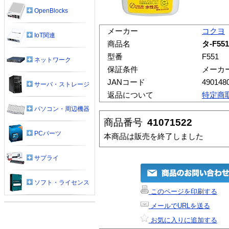
OpenBlocks
メーカー
コクヨ
IoT関連
商品名
タ-F5
型番
F551
ネットワーク
保証条件
メーカ
JANコード
490148
サーバ・ストレージ
返品について
特定商
パソコン・周辺機器
商品番号
41071522
PCパーツ
本商品は販売を終了しました
サプライ
ソフト・ライセンス
このページを印刷する
メールでURLを送る
お気に入りに追加する