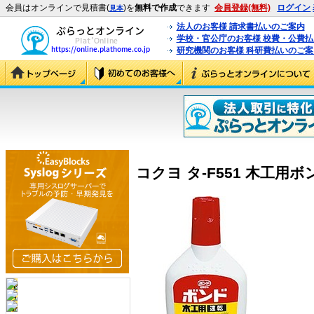
会員はオンラインで見積書(
)を
無料で作成
できます
会員登録(無料)
ログイン
見本
法人のお客様 請求書払いのご案内
学校・官公庁のお客様 校費・公費
研究機関のお客様 科研費払いのご案
コクヨ タ-F551 木工用ボン