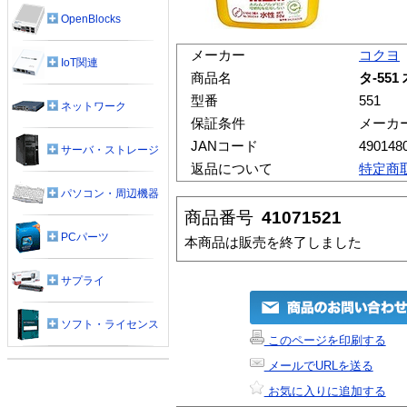
OpenBlocks
メーカー
コクヨ
IoT関連
商品名
タ-55
型番
551
ネットワーク
保証条件
メーカ
JANコード
490148
サーバ・ストレージ
返品について
特定商
パソコン・周辺機器
商品番号
41071521
PCパーツ
本商品は販売を終了しました
サプライ
ソフト・ライセンス
このページを印刷する
メールでURLを送る
お気に入りに追加する