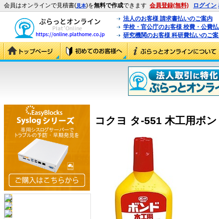
会員はオンラインで見積書(
)を
無料で作成
できます
会員登録(無料)
ログイン
見本
法人のお客様 請求書払いのご案内
学校・官公庁のお客様 校費・公費
研究機関のお客様 科研費払いのご案
コクヨ タ-551 木工用ボンド 