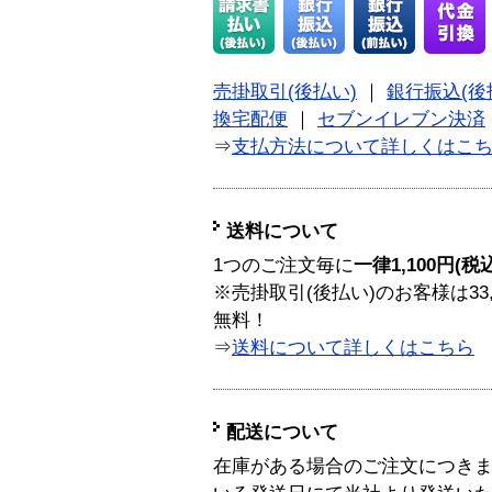
売掛取引(後払い)
｜
銀行振込(後
換宅配便
｜
セブンイレブン決済
⇒
支払方法について詳しくはこ
送料について
1つのご注文毎に
一律1,100円(税
※売掛取引(後払い)のお客様は33
無料！
⇒
送料について詳しくはこちら
配送について
在庫がある場合のご注文につき