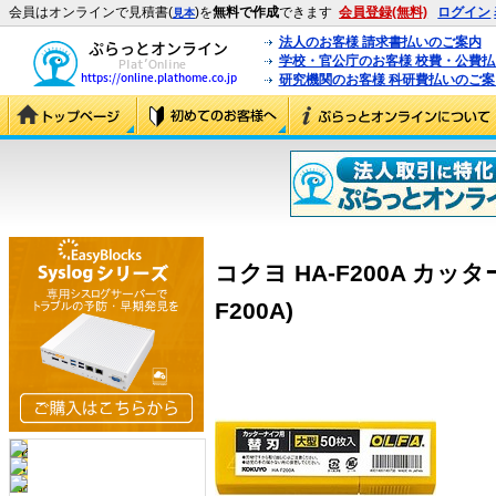
会員はオンラインで見積書(
)を
無料で作成
できます
会員登録(無料)
ログイン
見本
法人のお客様 請求書払いのご案内
学校・官公庁のお客様 校費・公費
研究機関のお客様 科研費払いのご案
コクヨ HA-F200A カッ
F200A)