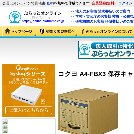
会員はオンラインで見積書(
)を
無料で作成
できます
会員登録(無料)
ログイン
見本
法人のお客様 請求書払いのご案内
学校・官公庁のお客様 校費・公費
研究機関のお客様 科研費払いのご案
コクヨ A4-FBX3 保存キャビ