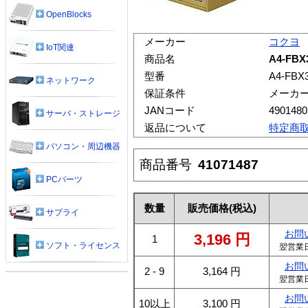
OpenBlocks
メーカー
コクヨ
IoT関連
商品名
A4-F
型番
A4-FBX
ネットワーク
保証条件
メーカ
JANコード
4901480
サーバ・ストレージ
返品について
特定商
パソコン・周辺機器
商品番号
41071487
PCパーツ
数量
販売価格
(税込)
サプライ
お問
3,196
円
1
ソフト・ライセンス
翌営業
お問
2 - 9
3,164
円
翌営業
お問
10以上
3,100
円