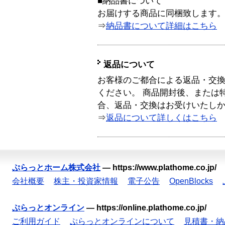
■納品書について
お届けする商品に同梱致します
⇒
納品書について詳細はこちら
返品について
お客様のご都合による返品・交
ください。 商品開封後、または
合、返品・交換はお受けいたし
⇒
返品について詳しくはこちら
ぷらっとホーム株式会社
—
https://www.plathome.co.jp/
会社概要
株主・投資家情報
電子公告
OpenBlocks
ぷらっとオンライン
—
https://online.plathome.co.jp/
ご利用ガイド
ぷらっとオンラインについて
見積書・納