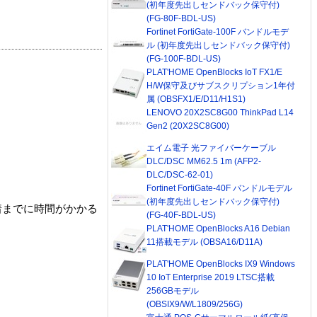
(初年度先出しセンドバック保守付)
(FG-80F-BDL-US)
Fortinet FortiGate-100F バンドルモデ
ル (初年度先出しセンドバック保守付)
(FG-100F-BDL-US)
PLAT'HOME OpenBlocks IoT FX1/E
H/W保守及びサブスクリプション1年付
属 (OBSFX1/E/D11/H1S1)
LENOVO 20X2SC8G00 ThinkPad L14
Gen2 (20X2SC8G00)
エイム電子 光ファイバーケーブル
DLC/DSC MM62.5 1m (AFP2-
DLC/DSC-62-01)
Fortinet FortiGate-40F バンドルモデル
(初年度先出しセンドバック保守付)
着までに時間がかかる
(FG-40F-BDL-US)
PLAT'HOME OpenBlocks A16 Debian
11搭載モデル (OBSA16/D11A)
PLAT'HOME OpenBlocks IX9 Windows
10 IoT Enterprise 2019 LTSC搭載
256GBモデル
(OBSIX9/W/L1809/256G)