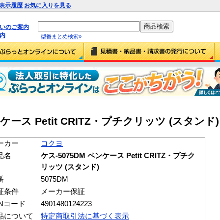
表示履歴
お気に入りを見る
払いのご案内
内
型番まとめ検索»
ース Petit CRITZ・プチクリッツ (スタンド) (
ーカー
コクヨ
品名
ケス-5075DM ペンケース Petit CRITZ・プチク
リッツ (スタンド)
番
5075DM
証条件
メーカー保証
ANコード
4901480124223
品について
特定商取引法に基づく表示