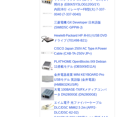
間付き (EBIX/SYSLOG120G/1Y)
内田洋行 イレーザーFB型(大) 7-337-
0040 (7-337-0040)
三菱電機 GX Developer 日本語版
(SW8D5C-GPPW-J)
Hewlett-Packard HP 外付けUSB DVD
ドライブ (701498-B21)
CISCO Japan 250V AC Type A Power
Cable (CAB-TA-250V-JP=)
PLAT'HOME OpenBlocks IX9 Debian
11搭載モデル (OBSIX9/D11A)
金井電器産業 MINI KEYBOARD Pro
USBモデル 英語版 (金井電器)
(HMB632KUS/R)
大電 100BASE-TX/FXメディアコンバ
ータ DN2800GE (DN2800GE)
エイム電子 光ファイバーケーブル
DLC/DSC MM62.5 2m (AFP2-
DLC/DSC-62-02)