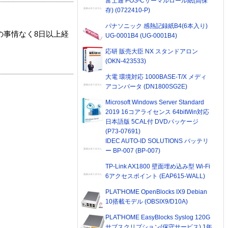
富士通 POS-Cサーマルロール紙(高保
存) (0722410-P)
パナソニック 感熱記録紙B4(6本入り)
の事情なく8日以上経
UG-0001B4 (UG-0001B4)
応研 販売大臣 NX スタンドアロン
(OKN-423533)
大電 環境対応 1000BASE-T/X メディ
アコンバータ (DN1800SG2E)
Microsoft Windows Server Standard
2019 16コアライセンス 64bitWin対応
日本語版 5CAL付 DVDパッケージ
(P73-07691)
IDEC AUTO-ID SOLUTIONS バッテリ
ー BP-007 (BP-007)
TP-Link AX1800 壁面埋め込み型 Wi-Fi
6アクセスポイント (EAP615-WALL)
PLAT'HOME OpenBlocks IX9 Debian
10搭載モデル (OBSIX9/D10A)
PLAT'HOME EasyBlocks Syslog 120G
サブスクリプション(保守サービス) 1年