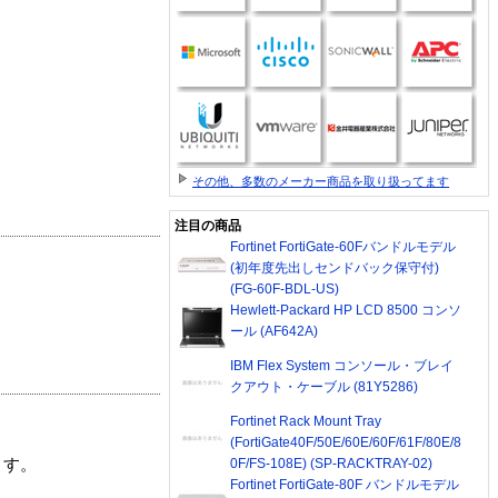
その他、多数のメーカー商品を取り扱ってます
注目の商品
Fortinet FortiGate-60Fバンドルモデル
(初年度先出しセンドバック保守付)
(FG-60F-BDL-US)
Hewlett-Packard HP LCD 8500 コンソ
ール (AF642A)
IBM Flex System コンソール・ブレイ
クアウト・ケーブル (81Y5286)
Fortinet Rack Mount Tray
(FortiGate40F/50E/60E/60F/61F/80E/8
0F/FS-108E) (SP-RACKTRAY-02)
ます。
Fortinet FortiGate-80F バンドルモデル