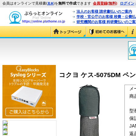
会員はオンラインで見積書(
)を
無料で作成
できます
会員登録(無料)
ログイン
見本
法人のお客様 請求書払いのご案内
学校・官公庁のお客様 校費・公費
研究機関のお客様 科研費払いのご案
コクヨ ケス-5075DM ペンケ
メ
商
型
保
J
返