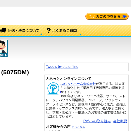
Tweets by platonline
5075DM)
ぷらっとオンラインについて
ぷらっとホーム株式会社
が運用する、法人取
引に特化した「業務用IT機器専門の調達支援
サイト」です。
1999年よりネットワーク機器、サーバ、スト
レージ、パソコン周辺機器、PCパーツ、ソフトウェ
ア、ライセンスなど、業務用IT機器中心に販売。品揃え
は業界トップクラスの約5.5万点です。法人取引に特化
し、学校・官公庁・一般法人のお客様の請求書後払いに
も対応しています。
IPv6への取り組み
会社概要
お客様からの声
もっと見る